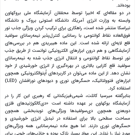
بوده‌اند.
در دو مقاله‌ای که اخیرا توسط محققان آزمایشگاه ملی بروکهاون
وابسته به وزارت انرژی آمریکا، دانشگاه استونی بروک و دانشگاه
نبراسکا منتشر شده است، راهکاری برای ترکیب کردن ویژگی جذب نور
فوق‌العاده نقاط کوانتومی با رسانایی کنترل‌پذیر نیمه‌رسانای سولفید
قلع لایه‌ای ارائه شده است. این ماده هیبریدی هم در بررسی‌های
آزمایشگاهی و هم درون ابزارهای الکترونیکی توانست از طریق جذب
نور توسط نقاط کوانتومی و انتقال انرژی جذب شده به نیمه‌رسانای
سولفید قلع کارایی بالاتری در بهره‌گیری از انرژی خورشیدی از خود
نشان دهد. از این ماده می‌توان در کاربردهای اُپتوالکترونیکی همچون
ابزارهای فتوولتائیک، حسگرهای نوری و دیودهای نورافشان (LED)
استفاده کرد.
بنابرگفته میرسیا کاتلت، شیمی‌فیزیکدانی که رهبری این کار را در
آزمایشگاه بوکهاون بر عهده داشته است «دی‌کالکوژنیدهای فلزی
دوبعدی همچون دی‌سولفیدها ویژگی‌های نویدبخشی همچون
مساحت سطحی بالا برای استفاده در تبدیل انرژی خورشیدی و
حسگرهای نوری دارند. اما هیچ ماده نیمه‌رسانایی همه ویژگی‌های
مورد نیاز را ندارد. این مواد بسیار نازک بوده و جاذب‌های خوبی برای