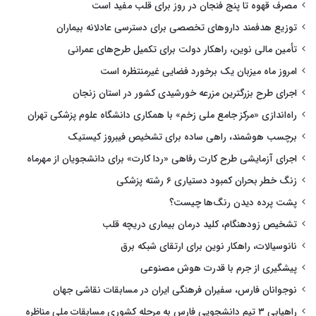
مصرف قهوه تا پنج فنجان در روز برای قلب مفید است
توزیع هدفمند داروهای تخصصی برای دسترسی عادلانه بیماران
تأمین مالی نوین، راهکار دولت برای تکمیل طرح‌های عمرانی
امروز ماه میزبان یک برخورد فضایی غیرمنتظره است
اجرای طرح بزرگترین مزرعه خورشیدی کشور در استان زنجان
راه‌اندازی «مرکز جامع ملی زخم» با همکاری دانشگاه علوم پزشکی تهران
برچسب هوشمند، راهی ساده برای تشخیص فیبروز کیستیک
اجرای آزمایشی طرح کارت رفاهی «ردا کارت» برای دانشجویان از مهرماه
زنگ خطر بحران کمبود دستیاری ۶ رشته پزشکی
پشت پرده دیدن رنگ‌ها چیست؟
تشخیص زودهنگام، کلید درمان بیماری دریچه قلب
نانوسیالات، راهکار نوین برای ارتقای شبکه برق
پیشگیری از جرم با قدرت هوش مصنوعی
نوجوانان فارس، سفیران فرهنگی ایران در مسابقات نقاشی جهان
راهیابی ۳ تیم دانشجویی فارس به مرحله کشوری مسابقات ملی مناظره