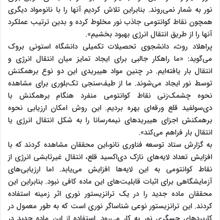
نور به شمار نمی‌روند. بنابراین تلاش کردیم آنها را با نانومواد دیگری
همچون نقاط کوانتومی جاذب نور مخلوط کرده و بدین ترتیب عملکرد
آنها را از طریق انتقال انرژی بهبود بخشیم».
پراهلاد روث، دانشجوی تحصیلات تکمیلی دانشگاه استونی بروک
می‌گوید: «ما راهکار جالبی برای ایجاد تمایز میان انتقال انرژی و
انتقال بار یافته‌ایم. در چنین مواد هیبریدی این دو نوع برهمکنش
توسط نور ایجاد می‌شوند. ما از طیف‌سنجی تک‌بلوری برای مشاهده
نحوه چشمک‌زنی نقاط کوانتومی منفرد هنگام برهمکنش با
دی‌سولفید قلع ورقه‌ای بهره بردیم. این روش امکان ارزیابی نحوه
برهمکنش اجزای هیبریدهای نیمه‌رسانا را به شکل انتقال انرژی یا
انتقال بار فراهم می‌کند».
به گزارش ستاد توسعه فناوری نانو،این محققان مشاهده کردند که با
افزایش تعداد لایه‌های نازک دی‌اکسید قلع، انتقال غیرتابشی انرژی از
نقاط کوانتومی به این لایه‌ها افزایش می‌یابد. اما ارزیابی‌های
آزمایشگاهی برای اثبات قابلیت‌های این ماده کافی نبود. بنابراین این
محققان ماده جدید را در یک ترانزیستور نوری اثر زمینه استفاده
کردند. این ترانزیستور نوعی شناساگر نوری است که به طور معمول در
کاربردهای حسگری نور به کار می‌رود. استفاده از این ماده جدید در