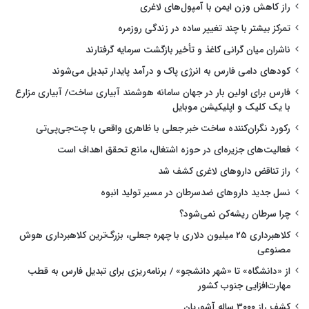
راز کاهش وزن ایمن با آمپول‌های لاغری
تمرکز بیشتر با چند تغییر ساده در زندگی روزمره
ناشران میان گرانی کاغذ و تأخیر بازگشت سرمایه گرفتارند
کودهای دامی فارس به انرژی پاک و درآمد پایدار تبدیل می‌شوند
فارس برای اولین بار در جهان سامانه هوشمند آبیاری ساخت/ آبیاری مزارع
با یک کلیک و اپلیکیشن موبایل
رکورد نگران‌کننده ساخت خبر جعلی با ظاهری واقعی با چت‌جی‌پی‌تی
فعالیت‌های جزیره‌ای در حوزه اشتغال، مانع تحقق اهداف است
راز تناقض داروهای لاغری کشف شد
نسل جدید داروهای ضدسرطان در مسیر تولید انبوه
چرا سرطان ریشه‌کن نمی‌شود؟
کلاهبرداری ۲۵ میلیون دلاری با چهره جعلی، بزرگ‌ترین کلاهبرداری هوش
مصنوعی
از «دانشگاه» تا «شهر دانشجو» / برنامه‌ریزی برای تبدیل فارس به قطب
مهارت‌افزایی جنوب کشور
کشف راز ۳۰۰۰ ساله آشوریان