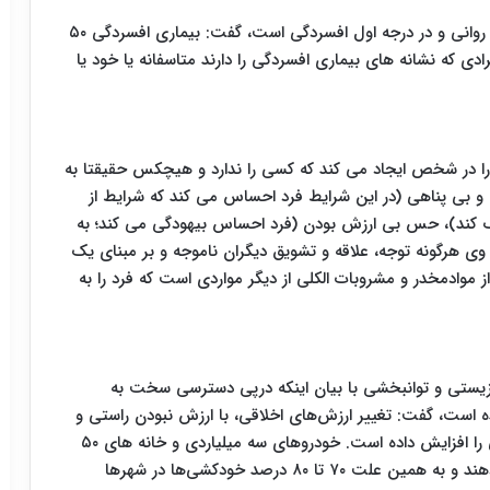
وی با بیان اینکه مهم ترین علت خودکشی بیماری های روانی و در درجه اول افسردگی است، گفت: بیماری افسردگی ۵۰
 که نشانه های بیماری افسردگی را دارند متاسفانه یا خود یا
 را در شخص ایجاد می کند که کسی را ندارد و هیچکس حقیقتا به
و بی پناهی (در این شرایط فرد احساس می کند که شرایط از
 کند)، حس بی ارزش بودن (فرد احساس بیهودگی می کند؛ به
ی هرگونه توجه، علاقه و تشویق دیگران ناموجه و بر مبنای یک
وادمخدر و مشروبات الکلی از دیگر مواردی است که فرد را به
زیستی و توانبخشی با بیان اینکه درپی دسترسی سخت به
است، گفت: تغییر ارزش‌های اخلاقی، با ارزش نبودن راستی و
صداقت و نمایش رژه ثروت، جامعه را تهدید و خودکشی را افزایش داده است. خودروهای سه میلیاردی و خانه های ۵۰
میلیاردی حسادت و افسردگی را در جامعه گسترش می‌دهند و به همین علت ۷۰ تا ۸۰ درصد خودکشی‌ها در شهرها