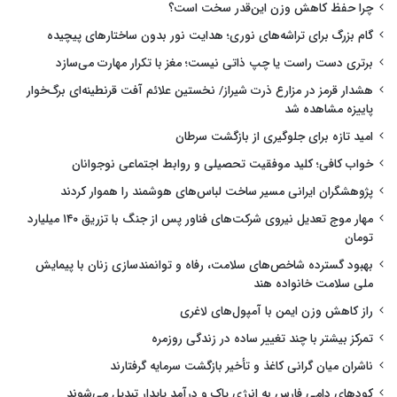
چرا حفظ کاهش وزن این‌قدر سخت است؟
گام بزرگ برای تراشه‌های نوری؛ هدایت نور بدون ساختارهای پیچیده
برتری دست راست یا چپ ذاتی نیست؛ مغز با تکرار مهارت می‌سازد
هشدار قرمز در مزارع ذرت شیراز/ نخستین علائم آفت قرنطینه‌ای برگ‌خوار
پاییزه مشاهده شد
امید تازه برای جلوگیری از بازگشت سرطان
خواب کافی؛ کلید موفقیت تحصیلی و روابط اجتماعی نوجوانان
پژوهشگران ایرانی مسیر ساخت لباس‌های هوشمند را هموار کردند
مهار موج تعدیل نیروی شرکت‌های فناور پس از جنگ با تزریق ۱۴۰ میلیارد
تومان
بهبود گسترده شاخص‌های سلامت، رفاه و توانمندسازی زنان با پیمایش
ملی سلامت خانواده هند
راز کاهش وزن ایمن با آمپول‌های لاغری
تمرکز بیشتر با چند تغییر ساده در زندگی روزمره
ناشران میان گرانی کاغذ و تأخیر بازگشت سرمایه گرفتارند
کودهای دامی فارس به انرژی پاک و درآمد پایدار تبدیل می‌شوند