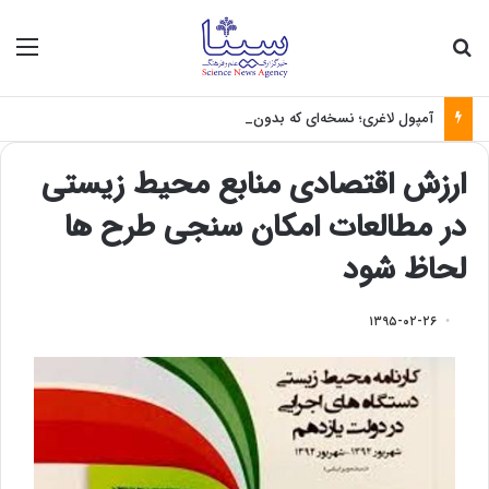
جستجو برای
منو
آمپول لاغری؛ نسخه‌ای که بدون تغذیه خطرناک می‌شود
ارزش اقتصادی منابع محیط زیستی
در مطالعات امکان سنجی طرح‌ ها
لحاظ شود
۱۳۹۵-۰۲-۲۶