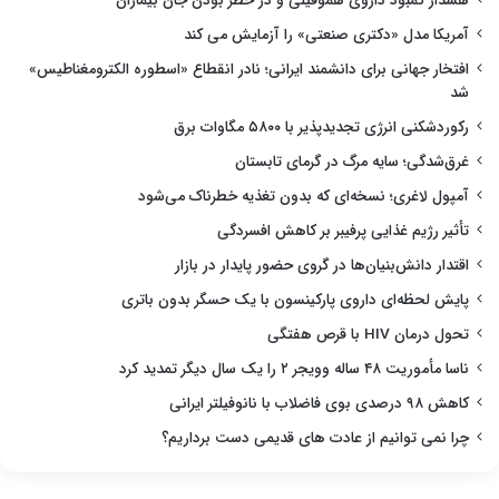
هشدار کمبود داروی هموفیلی و در خطر بودن جان بیماران
آمریکا مدل «دکتری صنعتی» را آزمایش می کند
افتخار جهانی برای دانشمند ایرانی؛ نادر انقطاع «اسطوره الکترومغناطیس»
شد
رکوردشکنی انرژی تجدیدپذیر با ۵۸۰۰ مگاوات برق
غرق‌شدگی؛ سایه مرگ در گرمای تابستان
آمپول لاغری؛ نسخه‌ای که بدون تغذیه خطرناک می‌شود
تأثیر رژیم غذایی پرفیبر بر کاهش افسردگی
اقتدار دانش‌بنیان‌ها در گروی حضور پایدار در بازار
پایش لحظه‌ای داروی پارکینسون با یک حسگر بدون باتری
تحول درمان HIV با قرص هفتگی
ناسا مأموریت ۴۸ ساله وویجر ۲ را یک سال دیگر تمدید کرد
کاهش ۹۸ درصدی بوی فاضلاب با نانوفیلتر ایرانی
چرا نمی توانیم از عادت های قدیمی دست برداریم؟