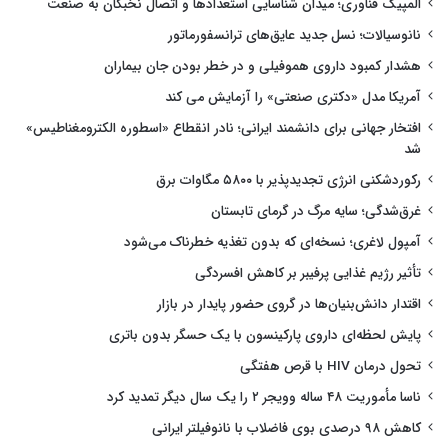
المپیک فناوری؛ میدان شناسایی استعدادها و اتصال نخبگان به صنعت
نانوسیالات؛ نسل جدید عایق‌های ترانسفورماتور
هشدار کمبود داروی هموفیلی و در خطر بودن جان بیماران
آمریکا مدل «دکتری صنعتی» را آزمایش می کند
افتخار جهانی برای دانشمند ایرانی؛ نادر انقطاع «اسطوره الکترومغناطیس»
شد
رکوردشکنی انرژی تجدیدپذیر با ۵۸۰۰ مگاوات برق
غرق‌شدگی؛ سایه مرگ در گرمای تابستان
آمپول لاغری؛ نسخه‌ای که بدون تغذیه خطرناک می‌شود
تأثیر رژیم غذایی پرفیبر بر کاهش افسردگی
اقتدار دانش‌بنیان‌ها در گروی حضور پایدار در بازار
پایش لحظه‌ای داروی پارکینسون با یک حسگر بدون باتری
تحول درمان HIV با قرص هفتگی
ناسا مأموریت ۴۸ ساله وویجر ۲ را یک سال دیگر تمدید کرد
کاهش ۹۸ درصدی بوی فاضلاب با نانوفیلتر ایرانی