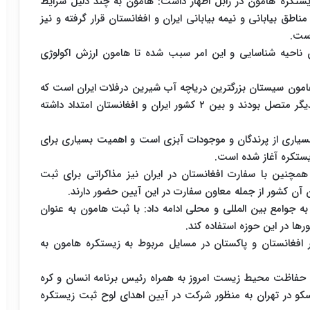
یستکره هامون در زابل اظهار داشت: هامون به چند دلیل شرایط
ناطق بیابانی و نیمه بیابانی ایران و افغانستان قرار گرفته و نیز
است.
۳۰ گونه پستاندار در این ناحیه شناسایی و این امر سبب شده تا هامون ارزش اکولوژی
هامون سیستان بزرگترین دریاچه آب شیرین درفلات ایران است که
از سه بخش تشکیل می شود که در زمان پرآبی به یکدیگر متصل بودند و بین ۲ کشور ایران و افغانستان امتداد داشته
بسیاری از پرندگان و موجودات آبزی است و اهمیت بسیاری برای
مچنین با سفارت افغانستان در ایران نیز مذاکراتی برای ثبت
آن کشور از جمله معاون سفارت در این آیین حضور دارند.
ه جوامع بین المللی و محلی ادامه داد: با ثبت هامون به عنوان
رها در این حوزه استفاده کند.
 دفتر منطقه ای یونسکو در تهران از ۲ کشور افغانستان و پاکستان در مسایل مربوط به زیستکره هامون به
حفاظت محیط زیست امروز به همراه رئیس برنامه انسان و کره
کو در تهران به منظور شرکت در آیین اهدای لوح ثبت زیستکره