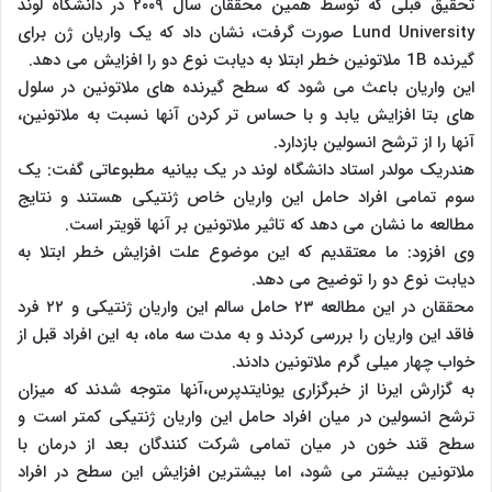
تحقیق قبلی که توسط همین محققان سال ۲۰۰۹ در دانشگاه لوند
Lund University صورت گرفت، نشان داد که یک واریان ژن برای
گیرنده 1B ملاتونین خطر ابتلا به دیابت نوع دو را افزایش می دهد.
این واریان باعث می شود که سطح گیرنده های ملاتونین در سلول
های بتا افزایش یابد و با حساس تر کردن آنها نسبت به ملاتونین،
آنها را از ترشح انسولین بازدارد.
هندریک مولدر استاد دانشگاه لوند در یک بیانیه مطبوعاتی گفت: یک
سوم تمامی افراد حامل این واریان خاص ژنتیکی هستند و نتایج
مطالعه ما نشان می دهد که تاثیر ملاتونین بر آنها قویتر است.
وی افزود: ما معتقدیم که این موضوع علت افزایش خطر ابتلا به
دیابت نوع دو را توضیح می دهد.
محققان در این مطالعه ۲۳ حامل سالم این واریان ژنتیکی و ۲۲ فرد
فاقد این واریان را بررسی کردند و به مدت سه ماه، به این افراد قبل از
خواب چهار میلی گرم ملاتونین دادند.
به گزارش ایرنا از خبرگزاری یونایتدپرس،آنها متوجه شدند که میزان
ترشح انسولین در میان افراد حامل این واریان ژنتیکی کمتر است و
سطح قند خون در میان تمامی شرکت کنندگان بعد از درمان با
ملاتونین بیشتر می شود، اما بیشترین افزایش این سطح در افراد