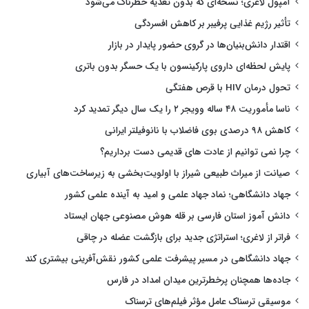
آمپول لاغری؛ نسخه‌ای که بدون تغذیه خطرناک می‌شود
تأثیر رژیم غذایی پرفیبر بر کاهش افسردگی
اقتدار دانش‌بنیان‌ها در گروی حضور پایدار در بازار
پایش لحظه‌ای داروی پارکینسون با یک حسگر بدون باتری
تحول درمان HIV با قرص هفتگی
ناسا مأموریت ۴۸ ساله وویجر ۲ را یک سال دیگر تمدید کرد
کاهش ۹۸ درصدی بوی فاضلاب با نانوفیلتر ایرانی
چرا نمی توانیم از عادت های قدیمی دست برداریم؟
صیانت از میراث طبیعی شیراز با اولویت‌بخشی به زیرساخت‌های آبیاری
جهاد دانشگاهی؛ نماد جهاد علمی و امید به آینده علمی کشور
دانش آموز استان فارسی بر قله هوش مصنوعی جهان ایستاد
فراتر از لاغری؛ استراتژی جدید برای بازگشت عضله در چاقی
جهاد دانشگاهی در مسیر پیشرفت علمی کشور نقش‌آفرینی بیشتری کند
جاده‌ها همچنان پرخطرترین میدان امداد در فارس
موسیقی ترسناک عامل مؤثر فیلم‌های ترسناک