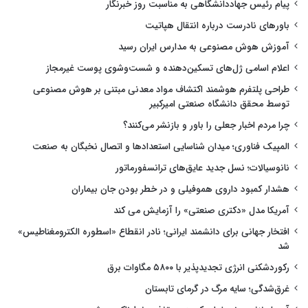
پیام رئیس جهاددانشگاهی به مناسبت روز خبرنگار
باورهای نادرست درباره انتقال هپاتیت
آموزش هوش مصنوعی به مدارس ایران رسید
اعلام اسامی ژل‌های تسکین‌دهنده و شست‌وشوی پوست غیرمجاز
طراحی پلتفرم هوشمند اکتشاف مواد معدنی مبتنی بر هوش مصنوعی
توسط محقق دانشگاه صنعتی امیرکبیر
چرا مردم اخبار جعلی را باور و بازنشر می‌کنند؟
المپیک فناوری؛ میدان شناسایی استعدادها و اتصال نخبگان به صنعت
نانوسیالات؛ نسل جدید عایق‌های ترانسفورماتور
هشدار کمبود داروی هموفیلی و در خطر بودن جان بیماران
آمریکا مدل «دکتری صنعتی» را آزمایش می کند
افتخار جهانی برای دانشمند ایرانی؛ نادر انقطاع «اسطوره الکترومغناطیس»
شد
رکوردشکنی انرژی تجدیدپذیر با ۵۸۰۰ مگاوات برق
غرق‌شدگی؛ سایه مرگ در گرمای تابستان