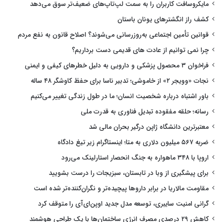
مایکروسافت کاربران را به سمت لپ‌تاپ‌های ضعیف‌تر سوق می‌دهد
کشف راز انگشترهای یونان باستان
قوانین تأمین اجتماعی به‌روزرسانی می‌شوند؟ اصلاح قانون به نفع مردم
چرا نمی توانیم از عادت های قدیمی دست برداریم؟
فراخوان ۳ محصول پزشکی و دارویی به دلیل خطرهای کیفی و ایمنی
نجات «وویجر ۲» از خاموشی؛ تدبیر ناسا برای حفظ کاوشگر ۴۸ ساله
باور اشتباه درباره شخصیت انسان؛ ما در طول زندگی تغییر می‌کنیم
رسانه؛ حلقه مفقوده تبدیل فناوری به قدرت ملی
معتبرترین دانشگاه ژاپن درگیر بحران مالی شد
ضربه ۵۶۷ میلیون دلاری به متا؛ اینستاگرام زیر تیغ دادگاه
اروپا با ۳۴۸ ماهواره به جنگ انحصار استارلینک می‌رود
برای پیشگیری از وبا در تابستان، سبزیجات را درست بشویید
مقاومت مالاریا در برابر داروها پیچیده‌تر و نگران‌کننده‌تر شده است
گرانی امنیت سایبری، توسعه مدل جدید اوپن‌ای‌آی را متوقف کرد
کاهش ۲۹ درصدی مصرف انرژی ساختمان‌ها با یک طراحی هوشمند