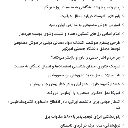
پیام رئیس جهاددانشگاهی به مناسبت روز خبرنگار
باورهای نادرست درباره انتقال هپاتیت
آموزش هوش مصنوعی به مدارس ایران رسید
اعلام اسامی ژل‌های تسکین‌دهنده و شست‌وشوی پوست غیرمجاز
طراحی پلتفرم هوشمند اکتشاف مواد معدنی مبتنی بر هوش مصنوعی
توسط محقق دانشگاه صنعتی امیرکبیر
چرا مردم اخبار جعلی را باور و بازنشر می‌کنند؟
المپیک فناوری؛ میدان شناسایی استعدادها و اتصال نخبگان به صنعت
نانوسیالات؛ نسل جدید عایق‌های ترانسفورماتور
هشدار کمبود داروی هموفیلی و در خطر بودن جان بیماران
آمریکا مدل «دکتری صنعتی» را آزمایش می کند
افتخار جهانی برای دانشمند ایرانی؛ نادر انقطاع «اسطوره الکترومغناطیس»
شد
رکوردشکنی انرژی تجدیدپذیر با ۵۸۰۰ مگاوات برق
غرق‌شدگی؛ سایه مرگ در گرمای تابستان