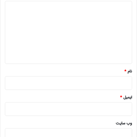
د
ی
د
گ
ا
ه
*
نام
*
ایمیل
*
وب‌ سایت