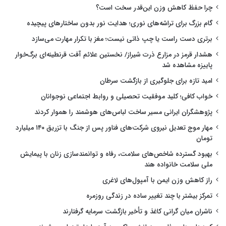
چرا حفظ کاهش وزن این‌قدر سخت است؟
گام بزرگ برای تراشه‌های نوری؛ هدایت نور بدون ساختارهای پیچیده
برتری دست راست یا چپ ذاتی نیست؛ مغز با تکرار مهارت می‌سازد
هشدار قرمز در مزارع ذرت شیراز/ نخستین علائم آفت قرنطینه‌ای برگ‌خوار
پاییزه مشاهده شد
امید تازه برای جلوگیری از بازگشت سرطان
خواب کافی؛ کلید موفقیت تحصیلی و روابط اجتماعی نوجوانان
پژوهشگران ایرانی مسیر ساخت لباس‌های هوشمند را هموار کردند
مهار موج تعدیل نیروی شرکت‌های فناور پس از جنگ با تزریق ۱۴۰ میلیارد
تومان
بهبود گسترده شاخص‌های سلامت، رفاه و توانمندسازی زنان با پیمایش
ملی سلامت خانواده هند
راز کاهش وزن ایمن با آمپول‌های لاغری
تمرکز بیشتر با چند تغییر ساده در زندگی روزمره
ناشران میان گرانی کاغذ و تأخیر بازگشت سرمایه گرفتارند