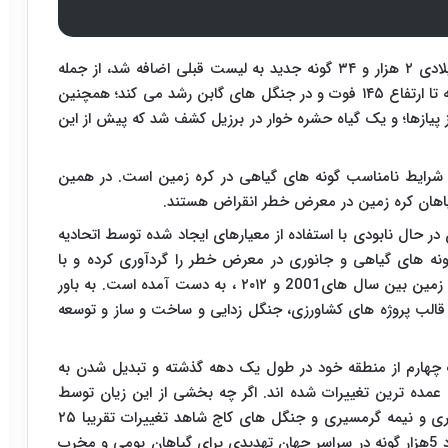
گفتنی است بر پایه این تحقیقات تنها در سال ۲۰۱۵ میلادی ۲ هزار و ۳۴ گونه جدید به لیست قبلی اضافه شد، از جمله
، که تا ارتفاع ۱۴۵ فوت و در جنگل های گابن رشد می کند؛ همچنین
ز پیازها؛ و یک گیاه حشره خوار در برزیل کشف شد که پیش از این
ه شرایط نامناسب گونه های گیاهی در کره زمین است. در همین
در حال نابودی با استفاده از معیارهای ایجاد شده توسط اتحادیه
نه های گیاهی و جانوری در معرض خطر را گردآوری کرده و با
بررسی تصاویر ماهواره ای برای تعیین تغییرات پوشش زمین بین سال های2001 و ۲۰۱۲ ، به دست آمده است. به باور
الب پروژه های کشاورزی، جنگل زدایی و ساخت و ساز و توسعه
ک چهارم از منطقه خود در طول یک دهه گذشته و تبدیل شدن به
ده ترین تغییرات شده اند. اگر چه بخشی از این زیان توسط
رشد حرا در مناطق دیگر جبران شد. جنگل های گرمسیری و نیمه گرمسیری و جنگل های کاج شاهد تغییرات تقریبا ۲۵
درصدی بوده اند و گونه های گیاهی مهاجم نیز، با حدود 5هزار گونه در سراسر جهان تهدیدی برای گیاهان بومی و مخرب