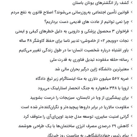
کشف راز انگشترهای یونان باستان
قوانین تأمین اجتماعی به‌روزرسانی می‌شوند؟ اصلاح قانون به نفع مردم
چرا نمی توانیم از عادت های قدیمی دست برداریم؟
فراخوان ۳ محصول پزشکی و دارویی به دلیل خطرهای کیفی و ایمنی
نجات «وویجر ۲» از خاموشی؛ تدبیر ناسا برای حفظ کاوشگر ۴۸ ساله
باور اشتباه درباره شخصیت انسان؛ ما در طول زندگی تغییر می‌کنیم
رسانه؛ حلقه مفقوده تبدیل فناوری به قدرت ملی
معتبرترین دانشگاه ژاپن درگیر بحران مالی شد
ضربه ۵۶۷ میلیون دلاری به متا؛ اینستاگرام زیر تیغ دادگاه
اروپا با ۳۴۸ ماهواره به جنگ انحصار استارلینک می‌رود
برای پیشگیری از وبا در تابستان، سبزیجات را درست بشویید
مقاومت مالاریا در برابر داروها پیچیده‌تر و نگران‌کننده‌تر شده است
گرانی امنیت سایبری، توسعه مدل جدید اوپن‌ای‌آی را متوقف کرد
کاهش ۲۹ درصدی مصرف انرژی ساختمان‌ها با یک طراحی هوشمند
پیام رئیس جهاددانشگاهی به مناسبت روز خبرنگار