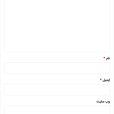
د
ی
د
گ
ا
ه
*
نام
*
ایمیل
*
وب‌ سایت