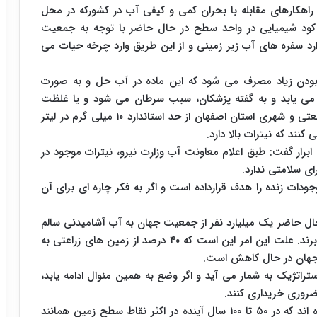
راهکارهای مقابله با بحران کمی و کیفی آب در کشورکه در محل
کود شیمیایی در واحد سطح در حال حاضر با توجه به جمعیت
رد سفره های آب زیر زمینی و از این طریق وارد چرخه حیات می
ان بودن زیاد مصرف می شود که این ماده در آب حل و به صورت
 می یابد و به گفته پزشکان، سبب سرطان می شود و یا غلظت
نیترات در آب های زیر زمینی در مناطق کشاورزی و صنعتی و شهری استان اصفهان از حد استاندارد ۱۰ میلی گرم در لیتر
نند که نیترات بالا دارد.
ه ابرار گفت: طبق اعلام معاونت آب وزارت نیرو، نیترات موجود در
دات زنده را هدف قرارداده است و اگر به فکر چاره ای برای آن
ال حاضر یک میلیارد نفر از جمعیت جهان به آب آشامیدنی سالم
دسترسی ندارند و همین تعداد نیز از گرسنگی رنج می برند. علت این امر این است که ۴۰ درصد از زمین های زراعتی به
جهان در حال کاهش است.
ستراتژیک به شمار می آید و اگر وضع به همین منوال ادامه یابد،
 ضروری خریداری کنند.
وی خاط نشان کرد: بسیاری از اقلیم شناسان نشان داده اند که در ۵۰ تا ۱۰۰ سال آینده در اکثر نقاط سطح زمین همانند