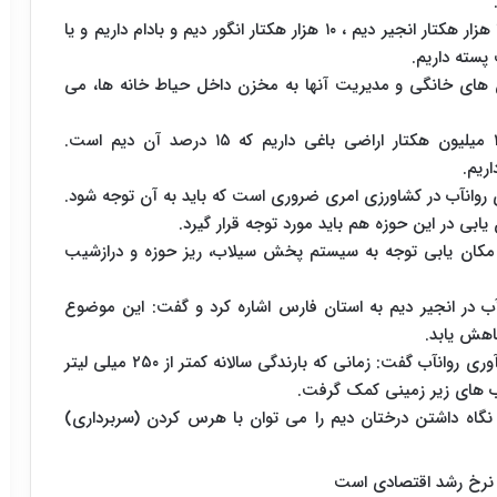
سپاسخواه ادامه داد: در نقاط مختلف کشور در فارس ۲۰ هزار هکتار انجیر دیم ، ۱۰ هزار هکتار انگور دیم و بادام داریم و یا
پسته داریم.
ان های خانگی و مدیریت آنها به مخزن داخل حیاط خانه ها، می
این عضو هیات علمی دانشگاه شیراز ادامه داد: ۲.۵۷ میلیون هکتار اراضی باغی داریم که ۱۵ درصد آن دیم است.
روانآب در کشاورزی امری ضروری است که باید به آن توجه شود.
یابی در این حوزه هم باید مورد توجه قرار گیرد.
 مکان یابی توجه به سیستم پخش سیلاب، ریز حوزه و درازشیب
ب در انجیر دیم به استان فارس اشاره کرد و گفت: این موضوع
هش یابد.
وی با اشاره به افزایش بهره وری در سیستم های جمع آوری روانآب گفت: زمانی که بارندگی سالانه کمتر از ۲۵۰ میلی لیتر
آب های زیر زمینی کمک گرفت.
نگاه داشتن درختان دیم را می توان با هرس کردن (سربرداری)
 نرخ رشد اقتصادی است