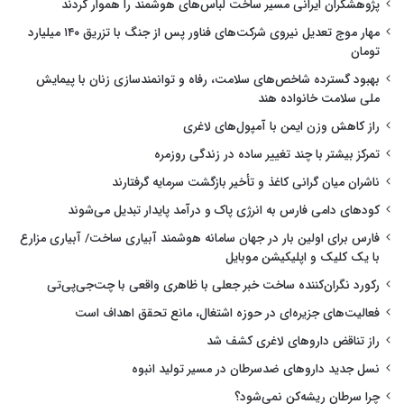
پژوهشگران ایرانی مسیر ساخت لباس‌های هوشمند را هموار کردند
مهار موج تعدیل نیروی شرکت‌های فناور پس از جنگ با تزریق ۱۴۰ میلیارد
تومان
بهبود گسترده شاخص‌های سلامت، رفاه و توانمندسازی زنان با پیمایش
ملی سلامت خانواده هند
راز کاهش وزن ایمن با آمپول‌های لاغری
تمرکز بیشتر با چند تغییر ساده در زندگی روزمره
ناشران میان گرانی کاغذ و تأخیر بازگشت سرمایه گرفتارند
کودهای دامی فارس به انرژی پاک و درآمد پایدار تبدیل می‌شوند
فارس برای اولین بار در جهان سامانه هوشمند آبیاری ساخت/ آبیاری مزارع
با یک کلیک و اپلیکیشن موبایل
رکورد نگران‌کننده ساخت خبر جعلی با ظاهری واقعی با چت‌جی‌پی‌تی
فعالیت‌های جزیره‌ای در حوزه اشتغال، مانع تحقق اهداف است
راز تناقض داروهای لاغری کشف شد
نسل جدید داروهای ضدسرطان در مسیر تولید انبوه
چرا سرطان ریشه‌کن نمی‌شود؟