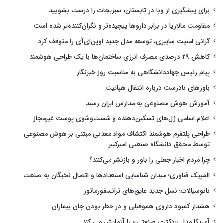
برای پیشگیری از وبا در تابستان، سبزیجات را درست بشویید
مقاومت مالاریا در برابر داروها پیچیده‌تر و نگران‌کننده‌تر شده است
گرانی امنیت سایبری، توسعه مدل جدید اوپن‌ای‌آی را متوقف کرد
کاهش ۲۹ درصدی مصرف انرژی ساختمان‌ها با یک طراحی هوشمند
پیام رئیس جهاددانشگاهی به مناسبت روز خبرنگار
باورهای نادرست درباره انتقال هپاتیت
آموزش هوش مصنوعی به مدارس ایران رسید
اعلام اسامی ژل‌های تسکین‌دهنده و شست‌وشوی پوست غیرمجاز
طراحی پلتفرم هوشمند اکتشاف مواد معدنی مبتنی بر هوش مصنوعی
توسط محقق دانشگاه صنعتی امیرکبیر
چرا مردم اخبار جعلی را باور و بازنشر می‌کنند؟
المپیک فناوری؛ میدان شناسایی استعدادها و اتصال نخبگان به صنعت
نانوسیالات؛ نسل جدید عایق‌های ترانسفورماتور
هشدار کمبود داروی هموفیلی و در خطر بودن جان بیماران
آمریکا مدل «دکتری صنعتی» را آزمایش می کند