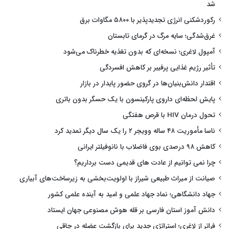
شد
رکوردشکنی انرژی تجدیدپذیر با ۵۸۰۰ مگاوات برق
غرق‌شدگی؛ سایه مرگ در گرمای تابستان
آمپول لاغری؛ نسخه‌ای که بدون تغذیه خطرناک می‌شود
تأثیر رژیم غذایی پرفیبر بر کاهش افسردگی
اقتدار دانش‌بنیان‌ها در گروی حضور پایدار در بازار
پایش لحظه‌ای داروی پارکینسون با یک حسگر بدون باتری
تحول درمان HIV با قرص هفتگی
ناسا مأموریت ۴۸ ساله وویجر ۲ را یک سال دیگر تمدید کرد
کاهش ۹۸ درصدی بوی فاضلاب با نانوفیلتر ایرانی
چرا نمی توانیم از عادت های قدیمی دست برداریم؟
صیانت از میراث طبیعی شیراز با اولویت‌بخشی به زیرساخت‌های آبیاری
جهاد دانشگاهی؛ نماد جهاد علمی و امید به آینده علمی کشور
دانش آموز استان فارسی بر قله هوش مصنوعی جهان ایستاد
فراتر از لاغری؛ استراتژی جدید برای بازگشت عضله در چاقی