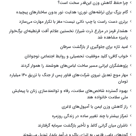
چرا حفظ کاهش وزن این‌قدر سخت است؟
گام بزرگ برای تراشه‌های نوری؛ هدایت نور بدون ساختارهای پیچیده
برتری دست راست یا چپ ذاتی نیست؛ مغز با تکرار مهارت می‌سازد
هشدار قرمز در مزارع ذرت شیراز/ نخستین علائم آفت قرنطینه‌ای برگ‌خوار
پاییزه مشاهده شد
امید تازه برای جلوگیری از بازگشت سرطان
خواب کافی؛ کلید موفقیت تحصیلی و روابط اجتماعی نوجوانان
پژوهشگران ایرانی مسیر ساخت لباس‌های هوشمند را هموار کردند
مهار موج تعدیل نیروی شرکت‌های فناور پس از جنگ با تزریق ۱۴۰ میلیارد
تومان
بهبود گسترده شاخص‌های سلامت، رفاه و توانمندسازی زنان با پیمایش
ملی سلامت خانواده هند
راز کاهش وزن ایمن با آمپول‌های لاغری
تمرکز بیشتر با چند تغییر ساده در زندگی روزمره
ناشران میان گرانی کاغذ و تأخیر بازگشت سرمایه گرفتارند
کودهای دامی فارس به انرژی پاک و درآمد پایدار تبدیل می‌شوند