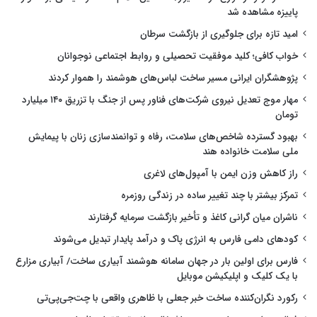
پاییزه مشاهده شد
امید تازه برای جلوگیری از بازگشت سرطان
خواب کافی؛ کلید موفقیت تحصیلی و روابط اجتماعی نوجوانان
پژوهشگران ایرانی مسیر ساخت لباس‌های هوشمند را هموار کردند
مهار موج تعدیل نیروی شرکت‌های فناور پس از جنگ با تزریق ۱۴۰ میلیارد
تومان
بهبود گسترده شاخص‌های سلامت، رفاه و توانمندسازی زنان با پیمایش
ملی سلامت خانواده هند
راز کاهش وزن ایمن با آمپول‌های لاغری
تمرکز بیشتر با چند تغییر ساده در زندگی روزمره
ناشران میان گرانی کاغذ و تأخیر بازگشت سرمایه گرفتارند
کودهای دامی فارس به انرژی پاک و درآمد پایدار تبدیل می‌شوند
فارس برای اولین بار در جهان سامانه هوشمند آبیاری ساخت/ آبیاری مزارع
با یک کلیک و اپلیکیشن موبایل
رکورد نگران‌کننده ساخت خبر جعلی با ظاهری واقعی با چت‌جی‌پی‌تی