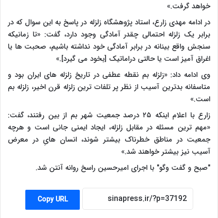
خواهد گرفت.»
در ادامه مهدی زارع، استاد پژوهشگاه زلزله در پاسخ به این سوال که در
برابر یک زلزله احتمالی چقدر آمادگی وجود دارد، گفت: «تا زمانیکه
سنجش واقع بینانه در برابر آمادگی خود نداشته باشیم، صحبت ها یا
اغراق آمیز است یا حالتی دراماتیک [بخود می گیرد].»
وی ادامه داد: «زلزله بم نقطه عطفی در تاریخ زلزله های ایران بود و
متاسفانه بدترین آسیب از نظر پر تلفات ترین زلزله قرن اخیر، زلزله بم
است.»
زارع با اعلام اینکه ۲۵ درصد جمعیت شهر بم از بین رفتند، گفت:
«مهم ترین مسئله در مقابل زلزله، ایجاد ایمنی جانی است و هرچه
جمعیت در مناطق خطرناک بیشتر شوند، انسان هایِ در معرض
آسیب نیز بیشتر خواهند شد.»
"صبح و گفت وگو" با اجرای امیرحسین راسخ روانه آنتن شد.
Copy URL