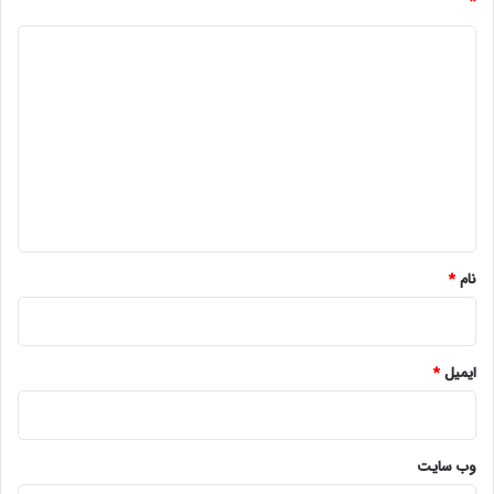
*
د
ی
د
گ
ا
ه
*
نام
*
ایمیل
*
وب‌ سایت