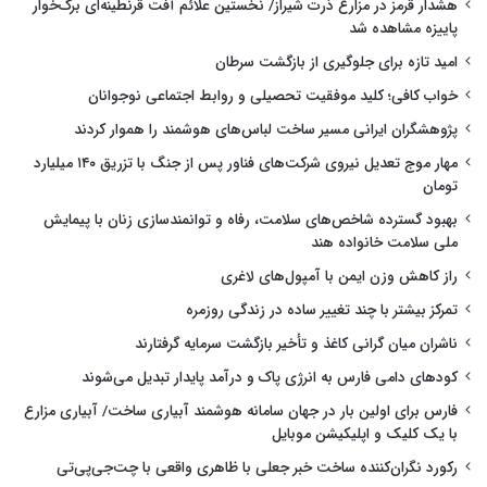
هشدار قرمز در مزارع ذرت شیراز/ نخستین علائم آفت قرنطینه‌ای برگ‌خوار
پاییزه مشاهده شد
امید تازه برای جلوگیری از بازگشت سرطان
خواب کافی؛ کلید موفقیت تحصیلی و روابط اجتماعی نوجوانان
پژوهشگران ایرانی مسیر ساخت لباس‌های هوشمند را هموار کردند
مهار موج تعدیل نیروی شرکت‌های فناور پس از جنگ با تزریق ۱۴۰ میلیارد
تومان
بهبود گسترده شاخص‌های سلامت، رفاه و توانمندسازی زنان با پیمایش
ملی سلامت خانواده هند
راز کاهش وزن ایمن با آمپول‌های لاغری
تمرکز بیشتر با چند تغییر ساده در زندگی روزمره
ناشران میان گرانی کاغذ و تأخیر بازگشت سرمایه گرفتارند
کودهای دامی فارس به انرژی پاک و درآمد پایدار تبدیل می‌شوند
فارس برای اولین بار در جهان سامانه هوشمند آبیاری ساخت/ آبیاری مزارع
با یک کلیک و اپلیکیشن موبایل
رکورد نگران‌کننده ساخت خبر جعلی با ظاهری واقعی با چت‌جی‌پی‌تی