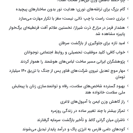
چرا حفظ کاهش وزن این‌قدر سخت است؟
گام بزرگ برای تراشه‌های نوری؛ هدایت نور بدون ساختارهای پیچیده
برتری دست راست یا چپ ذاتی نیست؛ مغز با تکرار مهارت می‌سازد
هشدار قرمز در مزارع ذرت شیراز/ نخستین علائم آفت قرنطینه‌ای برگ‌خوار
پاییزه مشاهده شد
امید تازه برای جلوگیری از بازگشت سرطان
خواب کافی؛ کلید موفقیت تحصیلی و روابط اجتماعی نوجوانان
پژوهشگران ایرانی مسیر ساخت لباس‌های هوشمند را هموار کردند
مهار موج تعدیل نیروی شرکت‌های فناور پس از جنگ با تزریق ۱۴۰ میلیارد
تومان
بهبود گسترده شاخص‌های سلامت، رفاه و توانمندسازی زنان با پیمایش
ملی سلامت خانواده هند
راز کاهش وزن ایمن با آمپول‌های لاغری
تمرکز بیشتر با چند تغییر ساده در زندگی روزمره
ناشران میان گرانی کاغذ و تأخیر بازگشت سرمایه گرفتارند
کودهای دامی فارس به انرژی پاک و درآمد پایدار تبدیل می‌شوند