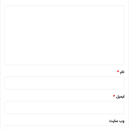
د
ی
د
گ
ا
ه
*
نام
*
ایمیل
*
وب‌ سایت