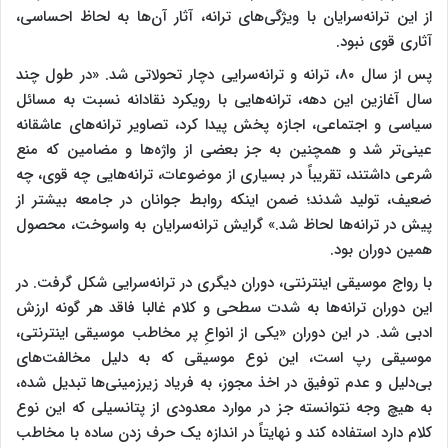
از این ترانه‌سرایان با ویژگی‌های ترانه، آثار آن‌ها به لحاظ احساسی،
آثاری قوی نبود.
پس از سال ۸۰، ترانه و ترانه‌سرایی دچار تحولاتی شد. «در طول چند
سال آغازین این دهه، ترانه‌هایی با رویکرد نقادانه نسبت به مسائل
سیاسی و اجتماعی، اجازه پخش پیدا کرد، تصاویر ترانه‌های عاشقانه
عینی‌تر شد و همچنین به جز بعضی از واژه‌ها و مضامین که منع
شرعی داشتند، تقریباً در بسیاری از موضوعات، ترانه‌هایی چه قوی، چه
ضعیف، تولید شدند؛ ضمن اینکه روابط جوانان در جامعه بیشتر از
پیش در ترانه‌ها لحاظ شد.» گرایش ترانه‌سرایان به واسوخت، محصول
همین دوران بود.
با رواج موسیقی اینترنتی، دوران دیگری در ترانه‌سرایی شکل گرفت. در
این دوران ترانه‌ها به شدت سطحی و کلام غالبا فاقد هر گونه ارزش
ادبی شد. در این دوران «یکی از انواعِ پر مخاطب موسیقی اینترنتی،
موسیقی رپ است، این نوع موسیقی که به دلیل مخالفت‌های
بی‌دلیل و عدم توفیق در اخذ مجوز، به فریاد زیرزمینی‌ها تبدیل شده،
به هیچ وجه نتوانسته جز در موارد معدودی از پتانسیلی که این نوع
کلام دارد استفاده کند و نهایتاً در اندازه یک حرف زدن ساده با مخاطب