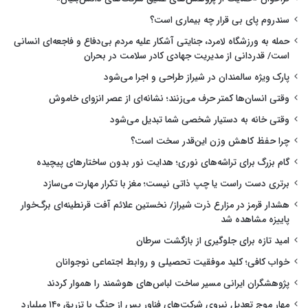
سندروم پای بی قرار چه بیماری است؟
حمله به ورزشگاه لامرد، جنایتی آشکار علیه مردم بی‌دفاع و فاجعه‌ای انسانی
است/ قدردانی از مدیریت جهادی کادر سلامت در بحران
پارک ویژه سالمندان در شیراز طراحی و اجرا می‌شود
وقتی انسان‌ها کمتر حرف می‌زنند؛ نشانه‌ای از عصر انزوای خاموش
وقتی خانه به دستیار شخصی شما تبدیل می‌شود
چرا حفظ کاهش وزن این‌قدر سخت است؟
گام بزرگ برای تراشه‌های نوری؛ هدایت نور بدون ساختارهای پیچیده
برتری دست راست یا چپ ذاتی نیست؛ مغز با تکرار مهارت می‌سازد
هشدار قرمز در مزارع ذرت شیراز/ نخستین علائم آفت قرنطینه‌ای برگ‌خوار
پاییزه مشاهده شد
امید تازه برای جلوگیری از بازگشت سرطان
خواب کافی؛ کلید موفقیت تحصیلی و روابط اجتماعی نوجوانان
پژوهشگران ایرانی مسیر ساخت لباس‌های هوشمند را هموار کردند
مهار موج تعدیل نیروی شرکت‌های فناور پس از جنگ با تزریق ۱۴۰ میلیارد