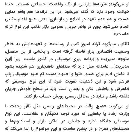
او می‌گو‌ید: «ترانه‌ها بازتابی از یک واقعیت اجتماعی هستند. حتما
خیانت وجود دارد که گفته می‌شود. در این ترانه‌ها هم واقع نمایی
هست و هم عدم تعهد در اصلاح و بازسازی؛ یعنی هیچ اقدام مثبتی
انجام نمی‌شود چون در واقع جریان عمومی بازار طالب این نوع ترانه
هاست.»
کاکایی می‌گوید ترانه امروز کمی از رسالت‌ها و تعهد‌هایش به خاطر
وضعیت اقتصادی بازار فاصله گرفته است و بخشی از این معضل،
متوجه مدیریت و برنامه ریزی موسیقی در کشور ماست. زیرا [این
مدیریت]… عامدانه میل دارد که صداهای ناهنجاری هم شنیده بشود
تا فضای لازم برای صدور فتوا و اجتهاد دست کم علیه موسیقی پاپ
فراهم شود و این ذهنیت تقویت شود که این نوع موسیقی که
ظاهرش و باطنش فلان و به‌مان است باید در سطح خودش جریان
داشته باشد و نباید در محافل رسمی رویش حساب باز کنند.
او می‌گوید: «هیچ وقت در محیط‌های رسمی مثل تالار وحدت یا
وزارت ارشاد یا جاهایی که مورد توجه نخبگان و عقلاست، این نوع
موسیقی جایگاه ندارد و جایش در اماکن باز‌تر و استادیوم‌ها و
محیط‌های مفرح و در جشن هاست و این موضوع را القا می‌کند که