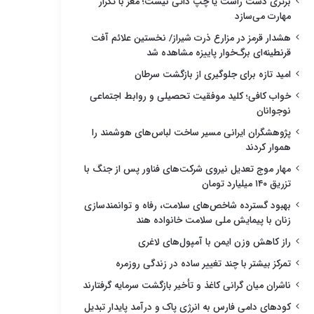
برتری دست راست یا چپ ذاتی نیست؛ مغز با تکرار
مهارت می‌سازد
هشدار قرمز در مزارع ذرت شیراز/ نخستین علائم آفت
قرنطینه‌ای برگ‌خوار پاییزه مشاهده شد
امید تازه برای جلوگیری از بازگشت سرطان
خواب کافی؛ کلید موفقیت تحصیلی و روابط اجتماعی
نوجوانان
پژوهشگران ایرانی مسیر ساخت لباس‌های هوشمند را
هموار کردند
مهار موج تعدیل نیروی شرکت‌های فناور پس از جنگ با
تزریق ۱۴۰ میلیارد تومان
بهبود گسترده شاخص‌های سلامت، رفاه و توانمندسازی
زنان با پیمایش ملی سلامت خانواده هند
راز کاهش وزن ایمن با آمپول‌های لاغری
تمرکز بیشتر با چند تغییر ساده در زندگی روزمره
ناشران میان گرانی کاغذ و تأخیر بازگشت سرمایه گرفتارند
کودهای دامی فارس به انرژی پاک و درآمد پایدار تبدیل