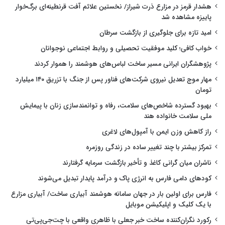
هشدار قرمز در مزارع ذرت شیراز/ نخستین علائم آفت قرنطینه‌ای برگ‌خوار
پاییزه مشاهده شد
امید تازه برای جلوگیری از بازگشت سرطان
خواب کافی؛ کلید موفقیت تحصیلی و روابط اجتماعی نوجوانان
پژوهشگران ایرانی مسیر ساخت لباس‌های هوشمند را هموار کردند
مهار موج تعدیل نیروی شرکت‌های فناور پس از جنگ با تزریق ۱۴۰ میلیارد
تومان
بهبود گسترده شاخص‌های سلامت، رفاه و توانمندسازی زنان با پیمایش
ملی سلامت خانواده هند
راز کاهش وزن ایمن با آمپول‌های لاغری
تمرکز بیشتر با چند تغییر ساده در زندگی روزمره
ناشران میان گرانی کاغذ و تأخیر بازگشت سرمایه گرفتارند
کودهای دامی فارس به انرژی پاک و درآمد پایدار تبدیل می‌شوند
فارس برای اولین بار در جهان سامانه هوشمند آبیاری ساخت/ آبیاری مزارع
با یک کلیک و اپلیکیشن موبایل
رکورد نگران‌کننده ساخت خبر جعلی با ظاهری واقعی با چت‌جی‌پی‌تی