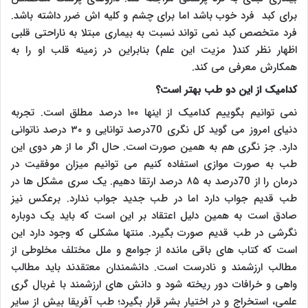
برای کبد فرد خوب باشد اما برای چشم و کلیه اش ضرر داشته باشد.
فرد متخصص کبد نمی تواند نسبت به بیماری مبتلا به ناراحتی قلبی
اظهار نظر کند( مزیت این علم) بنابراین در زمینه قلب او را به
همکارش معرفی می کند.
کدامیک از این دو طب بهتر است؟
نمی توانیم بگوییم کدامیک از اینها ۱۰۰ درصد مطلق است. تجربه
دنیای امروز می گوید کل نگری 70درصد توانایی و ۳۰ درصد ناتوانی
دارد. جز نگری هم به همین صورت است. حال اگر ما از هر دوی این
طب به صورت موازی استفاده کنیم می توانیم میزان موفقیت در
درمان را از 70درصد به ۸۵ درصد ارتقا دهیم. یک سری مشکل ها در
طب قدیم جواب دارد اما در طب جدید جواب ندارد. برعکس نیز
صادق است به همین دلیل اعتقاد بر این است که باید یک دوباره
نگرشی در طب قدیم صورت بگیرد. منتها مشکلی که وجود دارد این
است که کتاب های باقی مانده از جوامع و ملل مختلف مخلوطی از
مطالب ارزشمند و نادرست است. دانشمندان معتقدند باید مطالب
واهی و خرافات دور ریخته شود و دانش های ارزشمند با غربال گری
علمی، استخراج و در اختیار بشر قرار بگیرد؛ طب آفریقا بیش از سایر