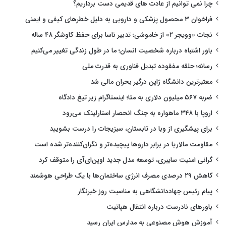
چرا نمی توانیم از عادت های قدیمی دست برداریم؟
فراخوان ۳ محصول پزشکی و دارویی به دلیل خطرهای کیفی و ایمنی
نجات «وویجر ۲» از خاموشی؛ تدبیر ناسا برای حفظ کاوشگر ۴۸ ساله
باور اشتباه درباره شخصیت انسان؛ ما در طول زندگی تغییر می‌کنیم
رسانه؛ حلقه مفقوده تبدیل فناوری به قدرت ملی
معتبرترین دانشگاه ژاپن درگیر بحران مالی شد
ضربه ۵۶۷ میلیون دلاری به متا؛ اینستاگرام زیر تیغ دادگاه
اروپا با ۳۴۸ ماهواره به جنگ انحصار استارلینک می‌رود
برای پیشگیری از وبا در تابستان، سبزیجات را درست بشویید
مقاومت مالاریا در برابر داروها پیچیده‌تر و نگران‌کننده‌تر شده است
گرانی امنیت سایبری، توسعه مدل جدید اوپن‌ای‌آی را متوقف کرد
کاهش ۲۹ درصدی مصرف انرژی ساختمان‌ها با یک طراحی هوشمند
پیام رئیس جهاددانشگاهی به مناسبت روز خبرنگار
باورهای نادرست درباره انتقال هپاتیت
آموزش هوش مصنوعی به مدارس ایران رسید