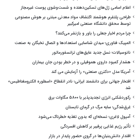
اعلام اسامی ژل‌های تسکین‌دهنده و شست‌وشوی پوست غیرمجاز
طراحی پلتفرم هوشمند اکتشاف مواد معدنی مبتنی بر هوش مصنوعی
توسط محقق دانشگاه صنعتی امیرکبیر
چرا مردم اخبار جعلی را باور و بازنشر می‌کنند؟
المپیک فناوری؛ میدان شناسایی استعدادها و اتصال نخبگان به صنعت
نانوسیالات؛ نسل جدید عایق‌های ترانسفورماتور
هشدار کمبود داروی هموفیلی و در خطر بودن جان بیماران
آمریکا مدل «دکتری صنعتی» را آزمایش می کند
افتخار جهانی برای دانشمند ایرانی؛ نادر انقطاع «اسطوره الکترومغناطیس»
شد
رکوردشکنی انرژی تجدیدپذیر با ۵۸۰۰ مگاوات برق
غرق‌شدگی؛ سایه مرگ در گرمای تابستان
آمپول لاغری؛ نسخه‌ای که بدون تغذیه خطرناک می‌شود
تأثیر رژیم غذایی پرفیبر بر کاهش افسردگی
اقتدار دانش‌بنیان‌ها در گروی حضور پایدار در بازار