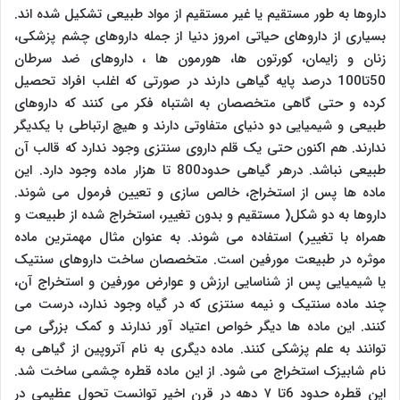
داروها به طور مستقیم یا غیر مستقیم از مواد طبیعی تشکیل شده اند.
بسیاری از داروهای حیاتی امروز دنیا از جمله داروهای چشم پزشکی،
زنان و زایمان، کورتون ها، هورمون ها ، داروهای ضد سرطان
50تا100 درصد پایه گیاهی دارند در صورتی که اغلب افراد تحصیل
کرده و حتی گاهی متخصصان به اشتباه فکر می کنند که داروهای
طبیعی و شیمیایی دو دنیای متفاوتی دارند و هیچ ارتباطی با یکدیگر
ندارند. هم اکنون حتی یک قلم داروی سنتزی وجود ندارد که قالب آن
طبیعی نباشد. درهر گیاهی حدود800 تا هزار ماده وجود دارد. این
ماده ها پس از استخراج، خالص سازی و تعیین فرمول می شوند.
داروها به دو شکل( مستقیم و بدون تغییر، استخراج شده از طبیعت و
همراه با تغییر) استفاده می شوند. به عنوان مثال مهمترین ماده
موثره در طبیعت مورفین است. متخصصان ساخت داروهای سنتیک
یا شیمیایی پس از شناسایی ارزش و عوارض مورفین و استخراج آن،
چند ماده سنتیک و نیمه سنتزی که در گیاه وجود ندارد، درست می
کنند. این ماده ها دیگر خواص اعتیاد آور ندارند و کمک بزرگی می
توانند به علم پزشکی کنند. ماده دیگری به نام آتروپین از گیاهی به
نام شابیزک استخراج می شود. از این ماده قطره چشمی ساخت شد.
این قطره حدود 6تا ۷ دهه در قرن اخیر توانست تحول عظیمی در