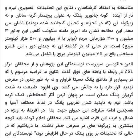
متاسفانه به اعتقاد کارشناسان ، نتایج این تحقیقات تصویری تیره و
تار از آینده گونه جانوری پلنگ به عنوان پرچمدار گربه سانان و نه
زیرگونه آن (که در تجزیه و تحلیل گنجانده شده بودند) نشان می
دهد. این مطالعه نشان داد امروز دامنه سکونت گاهی این جانور ۳
میلیون و ۳۰۰ هزارمایل مربع (برابر با ۸ میلیون و ۵۰۰ هزار کیلومتر
مربع) است، در حالی که در گذشته ای نه چندان دور ، این قلمرو
مساحتی بالغ بر ۳۵ میلیون کیلومتر مربع را شامل می شد.
اندرو جاکوبسن سرپرست نویسندگان این پژوهش و از محققان مرکز
ZSL
در رابطه با یافته های فوق گفت: نتایج ما فرضیه مرسوم را که
در بسیاری از مناطق پلنگ نسبتا فراوان و نه به طور جدی در معرض
تهدید قرار دارد را به چالش می کشد. وی افزود: طبیعت به شدت
گریزان پلنگ ممکن است در پنهان کردن آثار انحطاطش کمک کرده
باشد. تیم به ناپدید شدن تقریبی پلنگ در نقاط مختلف آسیا و
همچنین ادامه مبارزات این حیوان جهت بقا در آفریقا، به ویژه در
شمال و غرب این قاره، اشاره می کند. محققان اعلام کردند باید توجه
بیشتری به زیرگونه های در معرض خطر داشت. ما دریافتیم که در
حالی که تحقیقات بر روی پلنگ در حال افزایش بود،" نویسندگان این