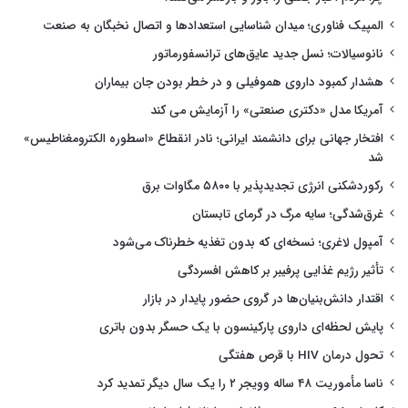
المپیک فناوری؛ میدان شناسایی استعدادها و اتصال نخبگان به صنعت
نانوسیالات؛ نسل جدید عایق‌های ترانسفورماتور
هشدار کمبود داروی هموفیلی و در خطر بودن جان بیماران
آمریکا مدل «دکتری صنعتی» را آزمایش می کند
افتخار جهانی برای دانشمند ایرانی؛ نادر انقطاع «اسطوره الکترومغناطیس»
شد
رکوردشکنی انرژی تجدیدپذیر با ۵۸۰۰ مگاوات برق
غرق‌شدگی؛ سایه مرگ در گرمای تابستان
آمپول لاغری؛ نسخه‌ای که بدون تغذیه خطرناک می‌شود
تأثیر رژیم غذایی پرفیبر بر کاهش افسردگی
اقتدار دانش‌بنیان‌ها در گروی حضور پایدار در بازار
پایش لحظه‌ای داروی پارکینسون با یک حسگر بدون باتری
تحول درمان HIV با قرص هفتگی
ناسا مأموریت ۴۸ ساله وویجر ۲ را یک سال دیگر تمدید کرد