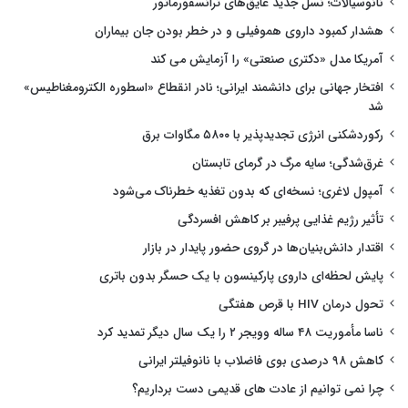
نانوسیالات؛ نسل جدید عایق‌های ترانسفورماتور
هشدار کمبود داروی هموفیلی و در خطر بودن جان بیماران
آمریکا مدل «دکتری صنعتی» را آزمایش می کند
افتخار جهانی برای دانشمند ایرانی؛ نادر انقطاع «اسطوره الکترومغناطیس»
شد
رکوردشکنی انرژی تجدیدپذیر با ۵۸۰۰ مگاوات برق
غرق‌شدگی؛ سایه مرگ در گرمای تابستان
آمپول لاغری؛ نسخه‌ای که بدون تغذیه خطرناک می‌شود
تأثیر رژیم غذایی پرفیبر بر کاهش افسردگی
اقتدار دانش‌بنیان‌ها در گروی حضور پایدار در بازار
پایش لحظه‌ای داروی پارکینسون با یک حسگر بدون باتری
تحول درمان HIV با قرص هفتگی
ناسا مأموریت ۴۸ ساله وویجر ۲ را یک سال دیگر تمدید کرد
کاهش ۹۸ درصدی بوی فاضلاب با نانوفیلتر ایرانی
چرا نمی توانیم از عادت های قدیمی دست برداریم؟