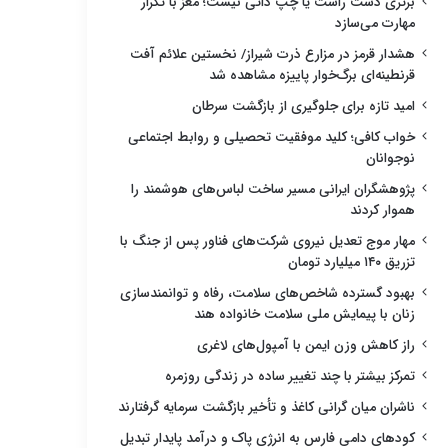
برتری دست راست یا چپ ذاتی نیست؛ مغز با تکرار
مهارت می‌سازد
هشدار قرمز در مزارع ذرت شیراز/ نخستین علائم آفت
قرنطینه‌ای برگ‌خوار پاییزه مشاهده شد
امید تازه برای جلوگیری از بازگشت سرطان
خواب کافی؛ کلید موفقیت تحصیلی و روابط اجتماعی
نوجوانان
پژوهشگران ایرانی مسیر ساخت لباس‌های هوشمند را
هموار کردند
مهار موج تعدیل نیروی شرکت‌های فناور پس از جنگ با
تزریق ۱۴۰ میلیارد تومان
بهبود گسترده شاخص‌های سلامت، رفاه و توانمندسازی
زنان با پیمایش ملی سلامت خانواده هند
راز کاهش وزن ایمن با آمپول‌های لاغری
تمرکز بیشتر با چند تغییر ساده در زندگی روزمره
ناشران میان گرانی کاغذ و تأخیر بازگشت سرمایه گرفتارند
کودهای دامی فارس به انرژی پاک و درآمد پایدار تبدیل