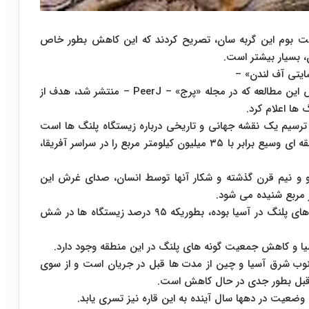
ست بوم این گربه سان، تصریح کردند که این کاهش بطور خاص
ایتی آف لندن» –
Zoological Society of London – و نویسنده گزارش این مطالعه که در مجله «پرج» – PeerJ – منتشر شد، هدف از
ها اعلام کرد.
رسیم یک نقشه جهانی و تاریخی درباره زیستگاه پلنگ ها است
و براساس آن، این گربه سان در سال ۱۷۵۰ میلادی منطقه ای وسیع برابر با ۳۵ میلیون کیلومتر مربع را در سراسر آفریقا،
 و نیم قرن گذشته و شکار آنها توسط انسان، صدای غرش این
 مربع شنیده می شود.
به گفته جاکوبسون، بیشترین آسیب وارد شده به گونه های پلنگ در آسیا بوده، بطوریکه ۹۵ درصد زیستگاه ها در شش
یا و کاهش جمعیت گونه های پلنگ در این منطقه وجود دارد.
وب شرق آسیا و چین از مدت ها قبل در جریان است و از سوی
ل قبل بطور جدی در حال کاهش است.
ن وضعیت در دهها سال آینده به این قاره نیز تسری یابد.