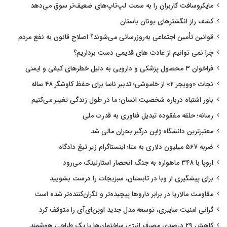
مایکروسافت کاربران را به سمت لپ‌تاپ‌های ضعیف‌تر سوق می‌دهد
کشف راز انگشترهای یونان باستان
قوانین تأمین اجتماعی به‌روزرسانی می‌شوند؟ اصلاح قانون به نفع مردم
چرا نمی توانیم از عادت های قدیمی دست برداریم؟
فراخوان ۳ محصول پزشکی و دارویی به دلیل خطرهای کیفی و ایمنی
نجات «وویجر ۲» از خاموشی؛ تدبیر ناسا برای حفظ کاوشگر ۴۸ ساله
باور اشتباه درباره شخصیت انسان؛ ما در طول زندگی تغییر می‌کنیم
رسانه؛ حلقه مفقوده تبدیل فناوری به قدرت ملی
معتبرترین دانشگاه ژاپن درگیر بحران مالی شد
ضربه ۵۶۷ میلیون دلاری به متا؛ اینستاگرام زیر تیغ دادگاه
اروپا با ۳۴۸ ماهواره به جنگ انحصار استارلینک می‌رود
برای پیشگیری از وبا در تابستان، سبزیجات را درست بشویید
مقاومت مالاریا در برابر داروها پیچیده‌تر و نگران‌کننده‌تر شده است
گرانی امنیت سایبری، توسعه مدل جدید اوپن‌ای‌آی را متوقف کرد
کاهش ۲۹ درصدی مصرف انرژی ساختمان‌ها با یک طراحی هوشمند