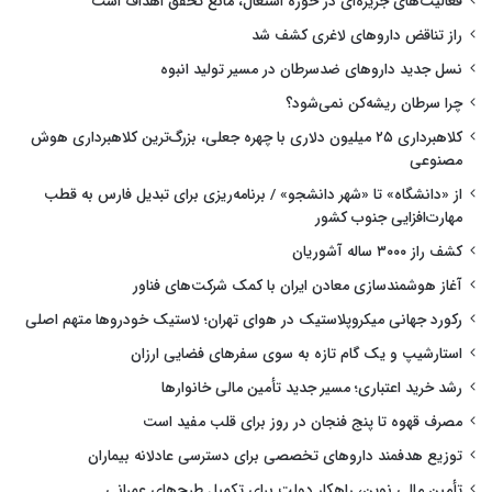
فعالیت‌های جزیره‌ای در حوزه اشتغال، مانع تحقق اهداف است
راز تناقض داروهای لاغری کشف شد
نسل جدید داروهای ضدسرطان در مسیر تولید انبوه
چرا سرطان ریشه‌کن نمی‌شود؟
کلاهبرداری ۲۵ میلیون دلاری با چهره جعلی، بزرگ‌ترین کلاهبرداری هوش
مصنوعی
از «دانشگاه» تا «شهر دانشجو» / برنامه‌ریزی برای تبدیل فارس به قطب
مهارت‌افزایی جنوب کشور
کشف راز ۳۰۰۰ ساله آشوریان
آغاز هوشمندسازی معادن ایران با کمک شرکت‌های فناور
رکورد جهانی میکروپلاستیک در هوای تهران؛ لاستیک خودروها متهم اصلی
استارشیپ و یک گام تازه به سوی سفرهای فضایی ارزان
رشد خرید اعتباری؛ مسیر جدید تأمین مالی خانوارها
مصرف قهوه تا پنج فنجان در روز برای قلب مفید است
توزیع هدفمند داروهای تخصصی برای دسترسی عادلانه بیماران
تأمین مالی نوین، راهکار دولت برای تکمیل طرح‌های عمرانی