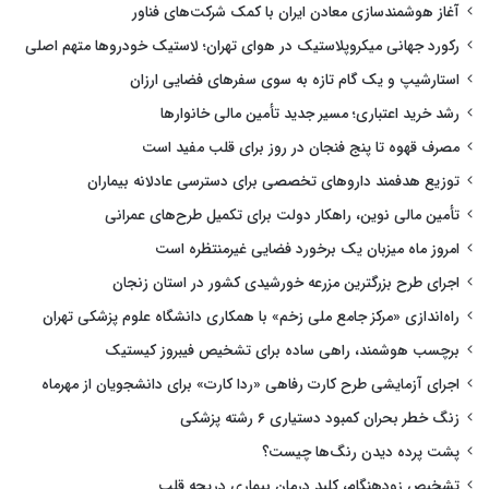
آغاز هوشمندسازی معادن ایران با کمک شرکت‌های فناور
رکورد جهانی میکروپلاستیک در هوای تهران؛ لاستیک خودروها متهم اصلی
استارشیپ و یک گام تازه به سوی سفرهای فضایی ارزان
رشد خرید اعتباری؛ مسیر جدید تأمین مالی خانوارها
مصرف قهوه تا پنج فنجان در روز برای قلب مفید است
توزیع هدفمند داروهای تخصصی برای دسترسی عادلانه بیماران
تأمین مالی نوین، راهکار دولت برای تکمیل طرح‌های عمرانی
امروز ماه میزبان یک برخورد فضایی غیرمنتظره است
اجرای طرح بزرگترین مزرعه خورشیدی کشور در استان زنجان
راه‌اندازی «مرکز جامع ملی زخم» با همکاری دانشگاه علوم پزشکی تهران
برچسب هوشمند، راهی ساده برای تشخیص فیبروز کیستیک
اجرای آزمایشی طرح کارت رفاهی «ردا کارت» برای دانشجویان از مهرماه
زنگ خطر بحران کمبود دستیاری ۶ رشته پزشکی
پشت پرده دیدن رنگ‌ها چیست؟
تشخیص زودهنگام، کلید درمان بیماری دریچه قلب