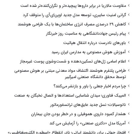
مقاومت مالاریا در برابر داروها پیچیده‌تر و نگران‌کننده‌تر شده است
گرانی امنیت سایبری، توسعه مدل جدید اوپن‌ای‌آی را متوقف کرد
کاهش ۲۹ درصدی مصرف انرژی ساختمان‌ها با یک طراحی هوشمند
پیام رئیس جهاددانشگاهی به مناسبت روز خبرنگار
باورهای نادرست درباره انتقال هپاتیت
آموزش هوش مصنوعی به مدارس ایران رسید
اعلام اسامی ژل‌های تسکین‌دهنده و شست‌وشوی پوست غیرمجاز
طراحی پلتفرم هوشمند اکتشاف مواد معدنی مبتنی بر هوش مصنوعی
توسط محقق دانشگاه صنعتی امیرکبیر
چرا مردم اخبار جعلی را باور و بازنشر می‌کنند؟
المپیک فناوری؛ میدان شناسایی استعدادها و اتصال نخبگان به صنعت
نانوسیالات؛ نسل جدید عایق‌های ترانسفورماتور
هشدار کمبود داروی هموفیلی و در خطر بودن جان بیماران
آمریکا مدل «دکتری صنعتی» را آزمایش می کند
افتخار جهانی برای دانشمند ایرانی؛ نادر انقطاع «اسطوره الکترومغناطیس»