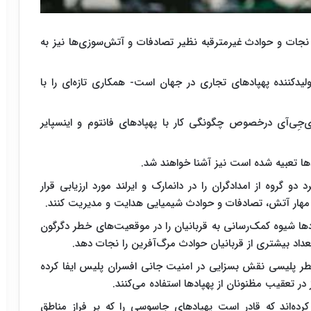
 نجات و حوادث غیرمترقبه نظیر تصادفات و آتش‌سوزی‌ها نیز به
اکنون بزرگ‌ترین تولیدکننده پهپادهای تجاری در جهان است- همکاری تازه‌ای را با
ی‌جِی‌آی درخصوص چگونگی کار با پهپادهای فانتوم و اینسپایر
ادها تعبیه شده است نیز آشنا خواهند شد.
و گروه از امدادگران را در دانمارک و ایرلند مورد ارزیابی قرار
 در مهار آتش، تصادفات و حوادث شیمیایی هدایت و مدیریت کنند.
ها شیوه کمک‌رسانی به قربانیان را در موقعیت‌های خطر دگرگون
ن تعداد بیشتری از قربانیان حوادث مرگ‌آفرین را نجات دهد.
رخطر پلیسی نقش بسزایی در امنیت جانی افسران پلیس ایفا کرده
ر تعقیب مظنونان از پهپادها استفاده می‌کنند.
رده‌اند که قادر است پهپادهای جاسوسی را که بر فراز مناطق