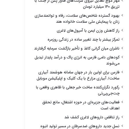
مهار موج تعدیل نیروی شرکت‌های فناور پس از جنگ با
تزریق ۱۴۰ میلیارد تومان
بهبود گسترده شاخص‌های سلامت، رفاه و توانمندسازی
زنان با پیمایش ملی سلامت خانواده هند
راز کاهش وزن ایمن با آمپول‌های لاغری
تمرکز بیشتر با چند تغییر ساده در زندگی روزمره
ناشران میان گرانی کاغذ و تأخیر بازگشت سرمایه گرفتارند
کودهای دامی فارس به انرژی پاک و درآمد پایدار تبدیل
می‌شوند
فارس برای اولین بار در جهان سامانه هوشمند آبیاری
ساخت/ آبیاری مزارع با یک کلیک و اپلیکیشن موبایل
رکورد نگران‌کننده ساخت خبر جعلی با ظاهری واقعی با
چت‌جی‌پی‌تی
فعالیت‌های جزیره‌ای در حوزه اشتغال، مانع تحقق
اهداف است
راز تناقض داروهای لاغری کشف شد
نسل جدید داروهای ضدسرطان در مسیر تولید انبوه