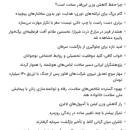
چرا حفظ کاهش وزن این‌قدر سخت است؟
گام بزرگ برای تراشه‌های نوری؛ هدایت نور بدون ساختارهای پیچیده
برتری دست راست یا چپ ذاتی نیست؛ مغز با تکرار مهارت می‌سازد
هشدار قرمز در مزارع ذرت شیراز/ نخستین علائم آفت قرنطینه‌ای برگ‌خوار
پاییزه مشاهده شد
امید تازه برای جلوگیری از بازگشت سرطان
خواب کافی؛ کلید موفقیت تحصیلی و روابط اجتماعی نوجوانان
پژوهشگران ایرانی مسیر ساخت لباس‌های هوشمند را هموار کردند
مهار موج تعدیل نیروی شرکت‌های فناور پس از جنگ با تزریق ۱۴۰ میلیارد
تومان
بهبود گسترده شاخص‌های سلامت، رفاه و توانمندسازی زنان با پیمایش
ملی سلامت خانواده هند
راز کاهش وزن ایمن با آمپول‌های لاغری
تمرکز بیشتر با چند تغییر ساده در زندگی روزمره
ناشران میان گرانی کاغذ و تأخیر بازگشت سرمایه گرفتارند