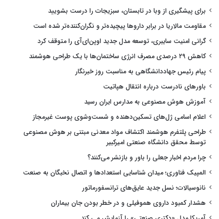
برای پیشگیری از وبا در تابستان، سبزیجات را درست بشویید
مقاومت مالاریا در برابر داروها پیچیده‌تر و نگران‌کننده‌تر شده است
گرانی امنیت سایبری، توسعه مدل جدید اوپن‌ای‌آی را متوقف کرد
کاهش ۲۹ درصدی مصرف انرژی ساختمان‌ها با یک طراحی هوشمند
پیام رئیس جهاددانشگاهی به مناسبت روز خبرنگار
باورهای نادرست درباره انتقال هپاتیت
آموزش هوش مصنوعی به مدارس ایران رسید
اعلام اسامی ژل‌های تسکین‌دهنده و شست‌وشوی پوست غیرمجاز
طراحی پلتفرم هوشمند اکتشاف مواد معدنی مبتنی بر هوش مصنوعی
توسط محقق دانشگاه صنعتی امیرکبیر
چرا مردم اخبار جعلی را باور و بازنشر می‌کنند؟
المپیک فناوری؛ میدان شناسایی استعدادها و اتصال نخبگان به صنعت
نانوسیالات؛ نسل جدید عایق‌های ترانسفورماتور
هشدار کمبود داروی هموفیلی و در خطر بودن جان بیماران
آمریکا مدل «دکتری صنعتی» را آزمایش می کند