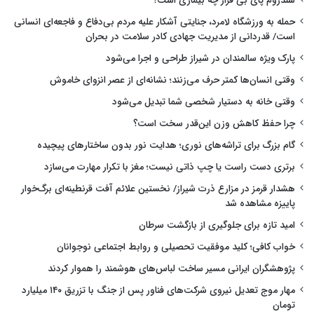
سندروم پای بی قرار چه بیماری است؟
حمله به ورزشگاه لامرد، جنایتی آشکار علیه مردم بی‌دفاع و فاجعه‌ای انسانی
است/ قدردانی از مدیریت جهادی کادر سلامت در بحران
پارک ویژه سالمندان در شیراز طراحی و اجرا می‌شود
وقتی انسان‌ها کمتر حرف می‌زنند؛ نشانه‌ای از عصر انزوای خاموش
وقتی خانه به دستیار شخصی شما تبدیل می‌شود
چرا حفظ کاهش وزن این‌قدر سخت است؟
گام بزرگ برای تراشه‌های نوری؛ هدایت نور بدون ساختارهای پیچیده
برتری دست راست یا چپ ذاتی نیست؛ مغز با تکرار مهارت می‌سازد
هشدار قرمز در مزارع ذرت شیراز/ نخستین علائم آفت قرنطینه‌ای برگ‌خوار
پاییزه مشاهده شد
امید تازه برای جلوگیری از بازگشت سرطان
خواب کافی؛ کلید موفقیت تحصیلی و روابط اجتماعی نوجوانان
پژوهشگران ایرانی مسیر ساخت لباس‌های هوشمند را هموار کردند
مهار موج تعدیل نیروی شرکت‌های فناور پس از جنگ با تزریق ۱۴۰ میلیارد
تومان