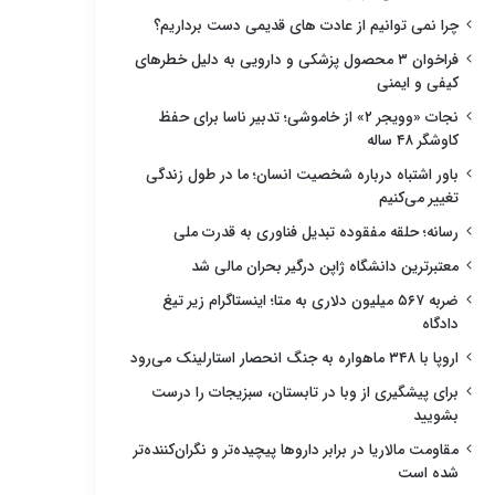
چرا نمی توانیم از عادت های قدیمی دست برداریم؟
فراخوان ۳ محصول پزشکی و دارویی به دلیل خطرهای
کیفی و ایمنی
نجات «وویجر ۲» از خاموشی؛ تدبیر ناسا برای حفظ
کاوشگر ۴۸ ساله
باور اشتباه درباره شخصیت انسان؛ ما در طول زندگی
تغییر می‌کنیم
رسانه؛ حلقه مفقوده تبدیل فناوری به قدرت ملی
معتبرترین دانشگاه ژاپن درگیر بحران مالی شد
ضربه ۵۶۷ میلیون دلاری به متا؛ اینستاگرام زیر تیغ
دادگاه
اروپا با ۳۴۸ ماهواره به جنگ انحصار استارلینک می‌رود
برای پیشگیری از وبا در تابستان، سبزیجات را درست
بشویید
مقاومت مالاریا در برابر داروها پیچیده‌تر و نگران‌کننده‌تر
شده است