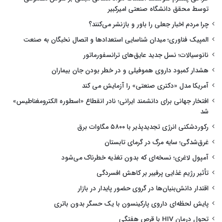
توسط محقق دانشگاه صنعتی امیرکبیر
چرا مردم اخبار جعلی را باور و بازنشر می‌کنند؟
المپیک فناوری؛ میدان شناسایی استعدادها و اتصال نخبگان به صنعت
نانوسیالات؛ نسل جدید عایق‌های ترانسفورماتور
هشدار کمبود داروی هموفیلی و در خطر بودن جان بیماران
آمریکا مدل «دکتری صنعتی» را آزمایش می کند
افتخار جهانی برای دانشمند ایرانی؛ نادر انقطاع «اسطوره الکترومغناطیس»
شد
رکوردشکنی انرژی تجدیدپذیر با ۵۸۰۰ مگاوات برق
غرق‌شدگی؛ سایه مرگ در گرمای تابستان
آمپول لاغری؛ نسخه‌ای که بدون تغذیه خطرناک می‌شود
تأثیر رژیم غذایی پرفیبر بر کاهش افسردگی
اقتدار دانش‌بنیان‌ها در گروی حضور پایدار در بازار
پایش لحظه‌ای داروی پارکینسون با یک حسگر بدون باتری
تحول درمان HIV با قرص هفتگی