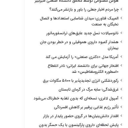
هوش مصنوعی توسط محقق دانشگاه صنعتی امیرکبیر
چرا مردم اخبار جعلی را باور و بازنشر می‌کنند؟
المپیک فناوری؛ میدان شناسایی استعدادها و اتصال
نخبگان به صنعت
نانوسیالات؛ نسل جدید عایق‌های ترانسفورماتور
هشدار کمبود داروی هموفیلی و در خطر بودن جان
بیماران
آمریکا مدل «دکتری صنعتی» را آزمایش می کند
افتخار جهانی برای دانشمند ایرانی؛ نادر انقطاع
«اسطوره الکترومغناطیس» شد
رکوردشکنی انرژی تجدیدپذیر با ۵۸۰۰ مگاوات برق
غرق‌شدگی؛ سایه مرگ در گرمای تابستان
آمپول لاغری؛ نسخه‌ای که بدون تغذیه خطرناک می‌شود
تأثیر رژیم غذایی پرفیبر بر کاهش افسردگی
اقتدار دانش‌بنیان‌ها در گروی حضور پایدار در بازار
پایش لحظه‌ای داروی پارکینسون با یک حسگر بدون