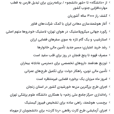
از «دانشگاه» تا «شهر دانشجو» / برنامه‌ریزی برای تبدیل فارس به قطب
مهارت‌افزایی جنوب کشور
کشف راز ۳۰۰۰ ساله آشوریان
آغاز هوشمندسازی معادن ایران با کمک شرکت‌های فناور
رکورد جهانی میکروپلاستیک در هوای تهران؛ لاستیک خودروها متهم اصلی
استارشیپ و یک گام تازه به سوی سفرهای فضایی ارزان
رشد خرید اعتباری؛ مسیر جدید تأمین مالی خانوارها
مصرف قهوه تا پنج فنجان در روز برای قلب مفید است
توزیع هدفمند داروهای تخصصی برای دسترسی عادلانه بیماران
تأمین مالی نوین، راهکار دولت برای تکمیل طرح‌های عمرانی
امروز ماه میزبان یک برخورد فضایی غیرمنتظره است
اجرای طرح بزرگترین مزرعه خورشیدی کشور در استان زنجان
راه‌اندازی «مرکز جامع ملی زخم» با همکاری دانشگاه علوم پزشکی تهران
برچسب هوشمند، راهی ساده برای تشخیص فیبروز کیستیک
اجرای آزمایشی طرح کارت رفاهی «ردا کارت» برای دانشجویان از مهرماه