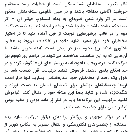
نظر بگیرید. مخاطبان شما ممکن است از خطرات رصد مستقیم
خورشید آگاهی نداشته باشند و در میان شلوغی علاقه‌مندان ممکن
است در اثر وارد شدن ضربه‌ای به بدنه تلسکوپ فیلتر آن – اگر
مستحکم نشده باشد – جابجا شده و خطر ایجاد کند. بد نیست نکات
مهم را در قالب برشورهایی کوچک از قبل آماده کنید تا در اختیار
مخاطبان خود قرار دهید شاید علاوه بر اطلاعات مربوط به عطارد
یادآوری اینکه روز نجوم نیز در پیش است
'
ایده خوبی باشد تا
آن‌هایی که به این مناسبت علاقه‌مند می‌شوند در مراسم روز نجوم نیز
شرکت کنند. درعین‌حال باحوصله به پرسش‌های آن‌ها گوش کرده و در
حد امکان پاسخ دهید. فراموش نکنید درنهایت قرار نیست شما در
طول یک رصد از مخاطبان خود ستاره‌شناس بسازید تنها قرار است
آن‌ها چنددقیقه‌ای بهانه‌ای برای تماشای آسمان به دست آورند و
شگفت‌زده شده و شاید بعداً این علاقه خود را دنبال کنند. فراموش
نکنید درنهایت این برنامه‌ها باید در کنار پُر داده بودن و مفید بودن
ازنظر علمی دارای جذابیت هم باشد.
اگر در مراکز مجهزتر و بزرگ‌تر برنامه‌ای برگزار می‌کنید شاید ایده
استفاده از چشمی‌های الکترونیکی و انتقال تصویر به مکانی دورتر از
خود تلسکوپ – شاید داخل سالن یا محلی که قبلاً سایه بانی برای آن