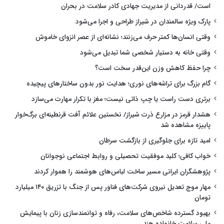
است/ قدردانی از مدیریت جهادی کادر سلامت در بحران
پارک ویژه سالمندان در شیراز طراحی و اجرا می‌شود
وقتی انسان‌ها کمتر حرف می‌زنند؛ نشانه‌ای از عصر انزوای خاموش
وقتی خانه به دستیار شخصی شما تبدیل می‌شود
چرا حفظ کاهش وزن این‌قدر سخت است؟
گام بزرگ برای تراشه‌های نوری؛ هدایت نور بدون ساختارهای پیچیده
برتری دست راست یا چپ ذاتی نیست؛ مغز با تکرار مهارت می‌سازد
هشدار قرمز در مزارع ذرت شیراز/ نخستین علائم آفت قرنطینه‌ای برگ‌خوار
پاییزه مشاهده شد
امید تازه برای جلوگیری از بازگشت سرطان
خواب کافی؛ کلید موفقیت تحصیلی و روابط اجتماعی نوجوانان
پژوهشگران ایرانی مسیر ساخت لباس‌های هوشمند را هموار کردند
مهار موج تعدیل نیروی شرکت‌های فناور پس از جنگ با تزریق ۱۴۰ میلیارد
تومان
بهبود گسترده شاخص‌های سلامت، رفاه و توانمندسازی زنان با پیمایش
ملی سلامت خانواده هند