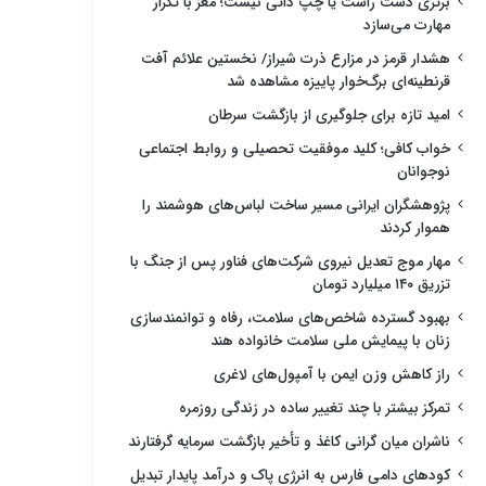
برتری دست راست یا چپ ذاتی نیست؛ مغز با تکرار
مهارت می‌سازد
هشدار قرمز در مزارع ذرت شیراز/ نخستین علائم آفت
قرنطینه‌ای برگ‌خوار پاییزه مشاهده شد
امید تازه برای جلوگیری از بازگشت سرطان
خواب کافی؛ کلید موفقیت تحصیلی و روابط اجتماعی
نوجوانان
پژوهشگران ایرانی مسیر ساخت لباس‌های هوشمند را
هموار کردند
مهار موج تعدیل نیروی شرکت‌های فناور پس از جنگ با
تزریق ۱۴۰ میلیارد تومان
بهبود گسترده شاخص‌های سلامت، رفاه و توانمندسازی
زنان با پیمایش ملی سلامت خانواده هند
راز کاهش وزن ایمن با آمپول‌های لاغری
تمرکز بیشتر با چند تغییر ساده در زندگی روزمره
ناشران میان گرانی کاغذ و تأخیر بازگشت سرمایه گرفتارند
کودهای دامی فارس به انرژی پاک و درآمد پایدار تبدیل