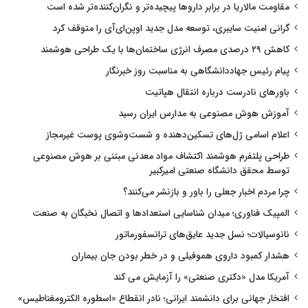
مقاومت مالاریا در برابر داروها پیچیده‌تر و نگران‌کننده‌تر شده است
گرانی امنیت سایبری، توسعه مدل جدید اوپن‌ای‌آی را متوقف کرد
کاهش ۲۹ درصدی مصرف انرژی ساختمان‌ها با یک طراحی هوشمند
پیام رئیس جهاددانشگاهی به مناسبت روز خبرنگار
باورهای نادرست درباره انتقال هپاتیت
آموزش هوش مصنوعی به مدارس ایران رسید
اعلام اسامی ژل‌های تسکین‌دهنده و شست‌وشوی پوست غیرمجاز
طراحی پلتفرم هوشمند اکتشاف مواد معدنی مبتنی بر هوش مصنوعی
توسط محقق دانشگاه صنعتی امیرکبیر
چرا مردم اخبار جعلی را باور و بازنشر می‌کنند؟
المپیک فناوری؛ میدان شناسایی استعدادها و اتصال نخبگان به صنعت
نانوسیالات؛ نسل جدید عایق‌های ترانسفورماتور
هشدار کمبود داروی هموفیلی و در خطر بودن جان بیماران
آمریکا مدل «دکتری صنعتی» را آزمایش می کند
افتخار جهانی برای دانشمند ایرانی؛ نادر انقطاع «اسطوره الکترومغناطیس»