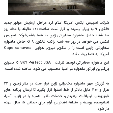
شرکت اسپیس ایکس آمریکا اعلام کرد مراحل آزمایش موتور جدید
فالکون ۹ به پایان رسیده و قرار است ساعت ۱.۲۱ دقیقه با مداد روز
سه شنبه حامل ماهواره مخابراتی ژاپن به فضا باشد.شرکت اسپیس
ایکس می خواهد در روز سه شنبه راکت فالکون ۹ که حامل ماهواره
مخابراتی ژاپنی است را از سکوی نیروی هوایی Cape canaveral
آمریکا به فضا پرتاب کند.
این ماهواره مخابراتی توسط شرکت SKY Perfect JSAT که بعنوان
بزرگترین اپراتور ماهواره در آسیا محسوب می شود، ساخته شده است.
به گزارش مهر، ماهواره مخابراتی ژاپن قرار است در مدار زمین و ۲۲
هزار و ۳۰۰ مایل بالاتر از خط استوا قرار بگیرد تا ارسال برنامه های
تلویزیونی، ارتباطات اینترنتی، خدمات تلفن همراه را در ژاپن، آسیا،
اقیانوسیه، روسیه و منطقه اقیانوس آرام برای حداقل ۱۵ سال عهده
دار شود.