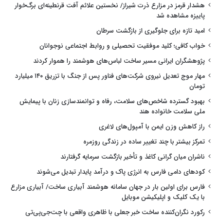
هشدار قرمز در مزارع ذرت شیراز/ نخستین علائم آفت قرنطینه‌ای برگ‌خوار
پاییزه مشاهده شد
امید تازه برای جلوگیری از بازگشت سرطان
خواب کافی؛ کلید موفقیت تحصیلی و روابط اجتماعی نوجوانان
پژوهشگران ایرانی مسیر ساخت لباس‌های هوشمند را هموار کردند
مهار موج تعدیل نیروی شرکت‌های فناور پس از جنگ با تزریق ۱۴۰ میلیارد
تومان
بهبود گسترده شاخص‌های سلامت، رفاه و توانمندسازی زنان با پیمایش
ملی سلامت خانواده هند
راز کاهش وزن ایمن با آمپول‌های لاغری
تمرکز بیشتر با چند تغییر ساده در زندگی روزمره
ناشران میان گرانی کاغذ و تأخیر بازگشت سرمایه گرفتارند
کودهای دامی فارس به انرژی پاک و درآمد پایدار تبدیل می‌شوند
فارس برای اولین بار در جهان سامانه هوشمند آبیاری ساخت/ آبیاری مزارع
با یک کلیک و اپلیکیشن موبایل
رکورد نگران‌کننده ساخت خبر جعلی با ظاهری واقعی با چت‌جی‌پی‌تی