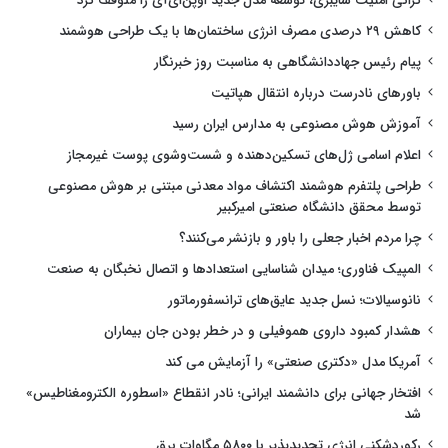
گرانی امنیت سایبری، توسعه مدل جدید اوپن‌ای‌آی را متوقف کرد
کاهش ۲۹ درصدی مصرف انرژی ساختمان‌ها با یک طراحی هوشمند
پیام رئیس جهاددانشگاهی به مناسبت روز خبرنگار
باورهای نادرست درباره انتقال هپاتیت
آموزش هوش مصنوعی به مدارس ایران رسید
اعلام اسامی ژل‌های تسکین‌دهنده و شست‌وشوی پوست غیرمجاز
طراحی پلتفرم هوشمند اکتشاف مواد معدنی مبتنی بر هوش مصنوعی
توسط محقق دانشگاه صنعتی امیرکبیر
چرا مردم اخبار جعلی را باور و بازنشر می‌کنند؟
المپیک فناوری؛ میدان شناسایی استعدادها و اتصال نخبگان به صنعت
نانوسیالات؛ نسل جدید عایق‌های ترانسفورماتور
هشدار کمبود داروی هموفیلی و در خطر بودن جان بیماران
آمریکا مدل «دکتری صنعتی» را آزمایش می کند
افتخار جهانی برای دانشمند ایرانی؛ نادر انقطاع «اسطوره الکترومغناطیس»
شد
رکوردشکنی انرژی تجدیدپذیر با ۵۸۰۰ مگاوات برق