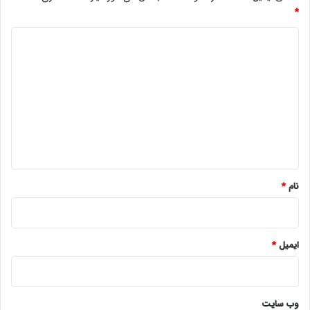
*
د
ی
د
گ
ا
ه
*
نام
*
ایمیل
*
وب‌ سایت