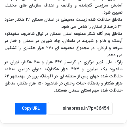
آمایش سرزمین گنجانده و وظایف و اهداف سازمان های مختلف
تعیین شود.
مناطق حفاظت شده زیست محیطی در استان سمنان ۲.۱ هکتار حدود
۲۲ درصد از استان را شامل می شود.
مناطق پنج گانه شکار ممنوعه استان سمنان در تپال شاهرود، سفیدکوه
آرسک و طالو و شیربند در دامغان، چاه شیرین در سمنان و خنار در
سرخه و آرادان، در مجموع محدوده ای ۲۳۰ هزار هکتاری را تشکیل
می دهد.
پارک ملی کویر مرکزی در گرمسار ۴۴۲ هزار و ۲۰۰ هکتار، توران در
شاهرود یک میلیون و ۴۵۳ هزار هکتار(به عنوان دومین منطقه
حفاظت شده جهان پس از منطقه ای در آفریقا)، پرور در مهدیشهر ۶۴
هزار هکتار و پناهگاه حیات وحش در شاهرود ۱۵۰ هزار هکتار، مناطق
حفاظت شده مهم استان سمنان هستند.
Copy URL