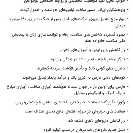
خواب کافی؛ کلید موفقیت تحصیلی و روابط اجتماعی نوجوانان
پژوهشگران ایرانی مسیر ساخت لباس‌های هوشمند را هموار کردند
مهار موج تعدیل نیروی شرکت‌های فناور پس از جنگ با تزریق ۱۴۰ میلیارد
تومان
بهبود گسترده شاخص‌های سلامت، رفاه و توانمندسازی زنان با پیمایش
ملی سلامت خانواده هند
راز کاهش وزن ایمن با آمپول‌های لاغری
تمرکز بیشتر با چند تغییر ساده در زندگی روزمره
ناشران میان گرانی کاغذ و تأخیر بازگشت سرمایه گرفتارند
کودهای دامی فارس به انرژی پاک و درآمد پایدار تبدیل می‌شوند
فارس برای اولین بار در جهان سامانه هوشمند آبیاری ساخت/ آبیاری مزارع
با یک کلیک و اپلیکیشن موبایل
رکورد نگران‌کننده ساخت خبر جعلی با ظاهری واقعی با چت‌جی‌پی‌تی
فعالیت‌های جزیره‌ای در حوزه اشتغال، مانع تحقق اهداف است
راز تناقض داروهای لاغری کشف شد
نسل جدید داروهای ضدسرطان در مسیر تولید انبوه