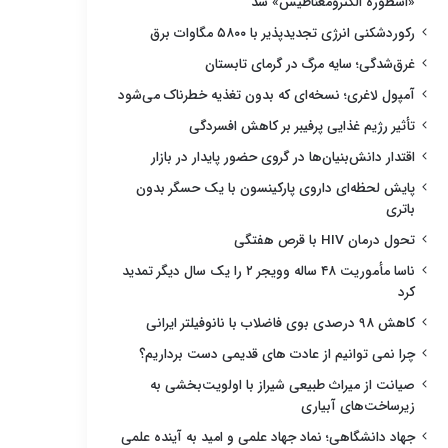
«اسطوره الکترومغناطیس» شد
رکوردشکنی انرژی تجدیدپذیر با ۵۸۰۰ مگاوات برق
غرق‌شدگی؛ سایه مرگ در گرمای تابستان
آمپول لاغری؛ نسخه‌ای که بدون تغذیه خطرناک می‌شود
تأثیر رژیم غذایی پرفیبر بر کاهش افسردگی
اقتدار دانش‌بنیان‌ها در گروی حضور پایدار در بازار
پایش لحظه‌ای داروی پارکینسون با یک حسگر بدون
باتری
تحول درمان HIV با قرص هفتگی
ناسا مأموریت ۴۸ ساله وویجر ۲ را یک سال دیگر تمدید
کرد
کاهش ۹۸ درصدی بوی فاضلاب با نانوفیلتر ایرانی
چرا نمی توانیم از عادت های قدیمی دست برداریم؟
صیانت از میراث طبیعی شیراز با اولویت‌بخشی به
زیرساخت‌های آبیاری
جهاد دانشگاهی؛ نماد جهاد علمی و امید به آینده علمی