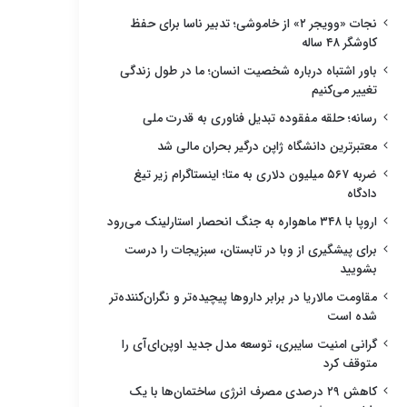
نجات «وویجر ۲» از خاموشی؛ تدبیر ناسا برای حفظ
کاوشگر ۴۸ ساله
باور اشتباه درباره شخصیت انسان؛ ما در طول زندگی
تغییر می‌کنیم
رسانه؛ حلقه مفقوده تبدیل فناوری به قدرت ملی
معتبرترین دانشگاه ژاپن درگیر بحران مالی شد
ضربه ۵۶۷ میلیون دلاری به متا؛ اینستاگرام زیر تیغ
دادگاه
اروپا با ۳۴۸ ماهواره به جنگ انحصار استارلینک می‌رود
برای پیشگیری از وبا در تابستان، سبزیجات را درست
بشویید
مقاومت مالاریا در برابر داروها پیچیده‌تر و نگران‌کننده‌تر
شده است
گرانی امنیت سایبری، توسعه مدل جدید اوپن‌ای‌آی را
متوقف کرد
کاهش ۲۹ درصدی مصرف انرژی ساختمان‌ها با یک